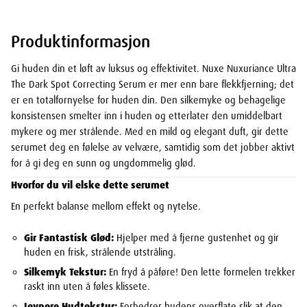
Produktinformasjon
Gi huden din et løft av luksus og effektivitet. Nuxe Nuxuriance Ultra
The Dark Spot Correcting Serum er mer enn bare flekkfjerning; det
er en totalfornyelse for huden din. Den silkemyke og behagelige
konsistensen smelter inn i huden og etterlater den umiddelbart
mykere og mer strålende. Med en mild og elegant duft, gir dette
serumet deg en følelse av velvære, samtidig som det jobber aktivt
for å gi deg en sunn og ungdommelig glød.
Hvorfor du vil elske dette serumet
En perfekt balanse mellom effekt og nytelse.
Gir Fantastisk Glød:
Hjelper med å fjerne gustenhet og gir
huden en frisk, strålende utstråling.
Silkemyk Tekstur:
En fryd å påføre! Den lette formelen trekker
raskt inn uten å føles klissete.
Jevnere Hudtekstur:
Forbedrer hudens overflate slik at den