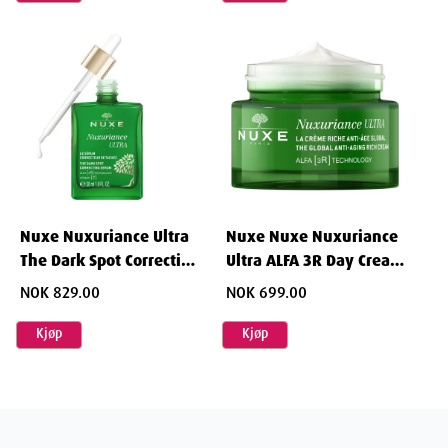
Nuxe Nuxuriance Ultra
Nuxe Nuxe Nuxuriance
The Dark Spot Correcting
Ultra ALFA 3R Day Cream
Serum 30 ml
50 ml
NOK 829.00
NOK 699.00
Kjøp
Kjøp