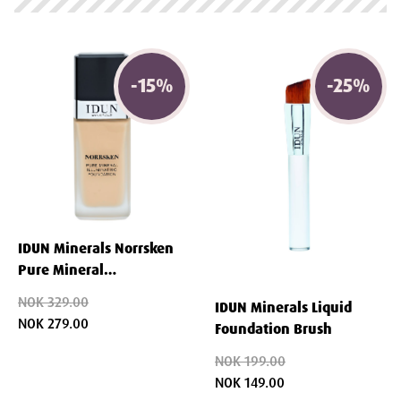
-
15
%
-
25
%
IDUN Minerals Norrsken
Pure Mineral
Illuminating Foundation
NOK 329.00
IDUN Minerals Liquid
Embla 30 ml
NOK 279.00
Foundation Brush
NOK 199.00
NOK 149.00