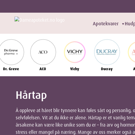
Apotekvarer
Hudp
▼
Dr. Greve
ACO
Vichy
Ducray
Hårtap
Å oppleve at håret blir tynnere kan føles sårt og personlig, 
selvfølelsen. Vit at du ikke er alene. Hårtap er et vanlig t
årsakene kan være like unike som du er – fra arv og hormone
stress eller mangel på næring. Mange av oss merker også at 