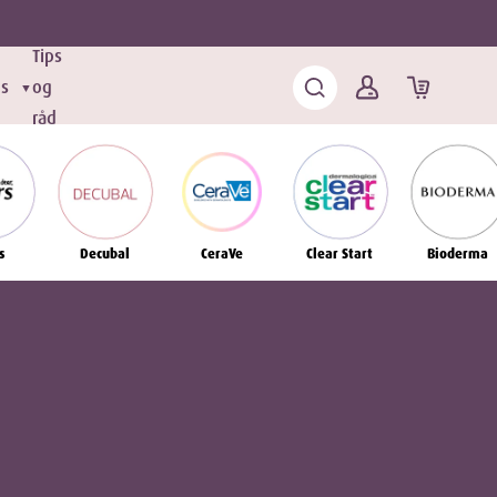
Tips
ds
og
▼
råd
s
Decubal
CeraVe
Clear Start
Bioderma