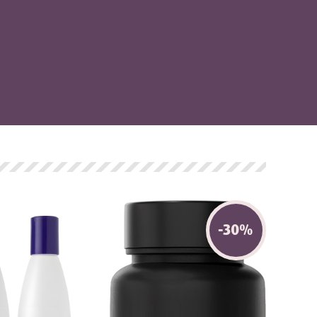
-
30
%