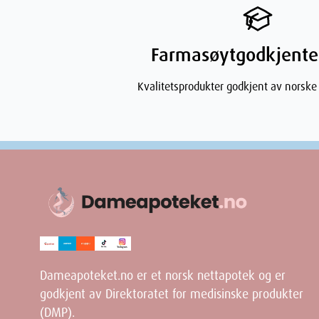
midlertidig hårtap. Den gode nyheten er at dette som oftest e
normalt vokse tilbake når balansen er gjenopprettet.
Farmasøytgodkjente
Kvalitetsprodukter godkjent av norske
Dameapoteket.no er et norsk nettapotek og er
godkjent av Direktoratet for medisinske produkter
(DMP).