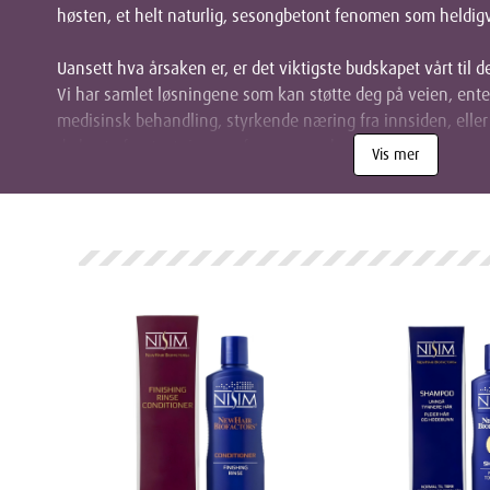
høsten, et helt naturlig, sesongbetont fenomen som heldigv
Uansett hva årsaken er, er det viktigste budskapet vårt til d
Vi har samlet løsningene som kan støtte deg på veien, ent
medisinsk behandling, styrkende næring fra innsiden, elle
de beste forutsetningene for en sunn hodebunn.
Vis mer
Finn din vei til et sunnere og fyldi
Vi forstår at din situasjon er unik. Derfor har vi delt inn vår
utforske de ulike tilnærmingene og finne den som føles rikti
1. Dokumentert Støtte ved Arvelig
Dette er løsningen for deg som opplever den vanligste form
Behandlingen er klinisk dokumentert og kan hjelpe med å 
kan den til og med vekke sovende hårsekker til live igjen.