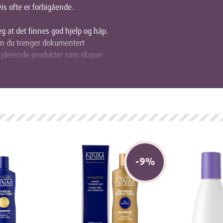
is ofte er forbigående.
eg at det finnes god hjelp og håp.
en du trenger dokumentert
r pleiende produkter som skaper
gere hår
t sortiment slik at du enkelt kan
g for deg.
 Hårtap
-
9
%
en for hårtap (androgen alopeci).
bremse prosessen, og for noen