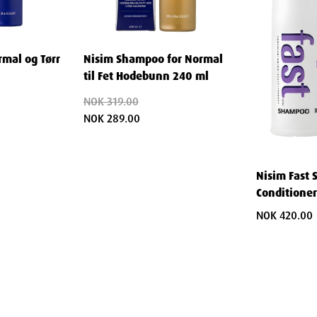
l (kjent fra Recrea Forte og
hjelper Minoksidil med å
kan forlenge hårets vekstfase.
mal og Tørr
Nisim Shampoo for Normal
et daglig ritual. Du må bruke
til Fet Hodebunn 240 ml
irkningen vil opphøre om du
NOK 319.00
NOK 289.00
innsiden. Mangel på essensielle
Nisim Fast
ivløst hår.
Conditioner
NOK 420.00
 anerkjente skjønnhetsvitaminer
steinene de trenger for å kunne
este næringen, har vært gjennom
rengt en liten boost.