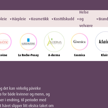
Helse
leie
Hårpleie
Kosmetikk
Kosttilskudd
og
Bran
▼
▼
▼
▼
▼
velvære
Avène
La Roche-Posay
A-derma
Cosmica
Klair
og det kan virkelig påvirke
ema for både kvinner og menn, og
r i endring, til perioder med
håret slipper litt ekstra taket om