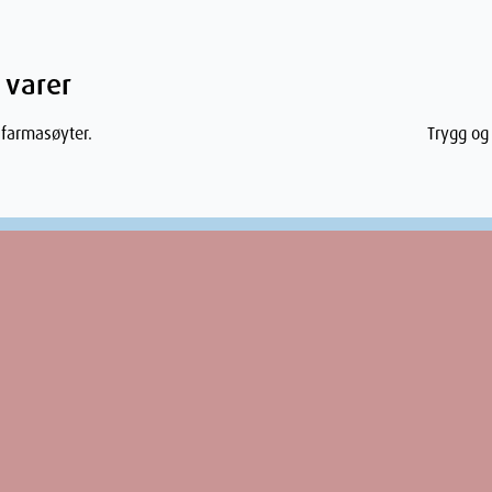
r reversibelt, og håret vil
 varer
 farmasøyter.
Trygg og 