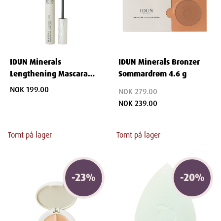
IDUN Minerals
IDUN Minerals Bronzer
Lengthening Mascara
Sommardrøm 4.6 g
Magna 12 ml
NOK 199.00
NOK 279.00
NOK 239.00
Tomt på lager
Tomt på lager
-
23
%
-
20
%