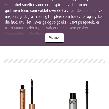
skjønnhet smelter sammen. Inspirert av den norrøne
gudinnen Idun, som voktet over de foryngende eplene, er vår
misjon å gi deg sminke og hudpleie som beskytter og styrker
din hud. Utviklet i Sverige og solgt eksklusivt på apotek, er
IDUN Minerals det trygge valget for deg som ønsker
kompromissløs kvalitet.
Vis mer
For deg med sensitiv hud, som lett reagerer på tradisjonell
kosmetikk, eller for deg som rett og slett ønsker de reneste
produktene. Vår serie er skapt i tett samarbeid med hudleger
og er basert på høytrensede mineraler. Vi fjerner alt av
unødvendige tilsetningsstoffer som parfyme, talkum,
silikoner og vismut for å gi deg produkter som lar huden
puste og føles bra – hele dagen.
Fremhev din naturlige skjønnhet med pleiende
sminke: