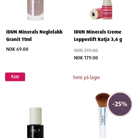
i et tidløst, nordisk design. Utforsk et univers av ren og
pleiende skjønnhet, og la din indre gudinne skinne.
IDUN Minerals Neglelakk
IDUN Minerals Creme
Granit 11ml
Leppestift Katja 3,6 g
NOK 69.00
NOK 219.00
NOK 179.00
Kjøp
Tomt på lager
-
25
%