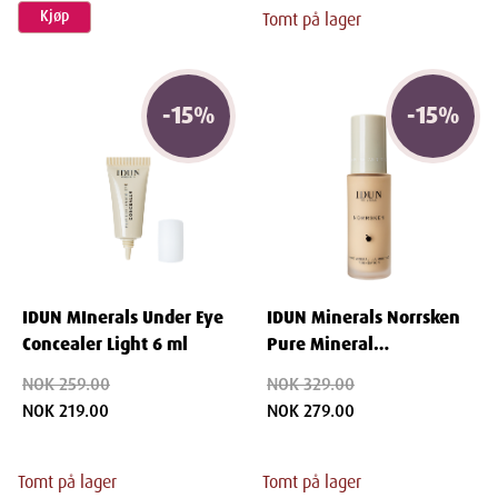
Kjøp
Tomt på lager
-
15
%
-
15
%
IDUN MInerals Under Eye
IDUN Minerals Norrsken
Concealer Light 6 ml
Pure Mineral
Illuminating Foundation
NOK 259.00
NOK 329.00
Freja 30 ml
NOK 219.00
NOK 279.00
Tomt på lager
Tomt på lager