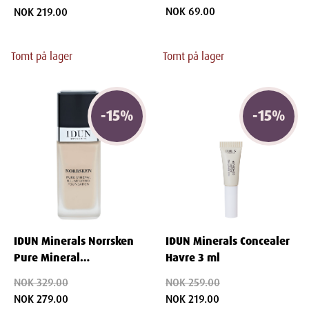
NOK 69.00
NOK 219.00
Tomt på lager
Tomt på lager
-
15
%
-
15
%
IDUN Minerals Norrsken
IDUN Minerals Concealer
Pure Mineral
Havre 3 ml
Illuminating Foundation
NOK 329.00
NOK 259.00
30 ml - Saga
NOK 279.00
NOK 219.00