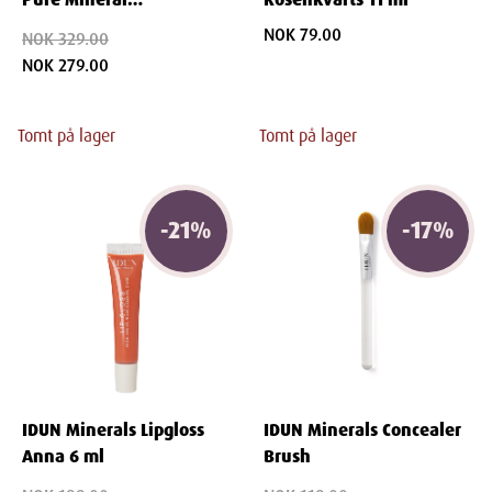
Illuminating Foundation
NOK 79.00
NOK 329.00
Embla 30 ml
NOK 279.00
Tomt på lager
Tomt på lager
-
21
%
-
17
%
IDUN Minerals Lipgloss
IDUN Minerals Concealer
Anna 6 ml
Brush