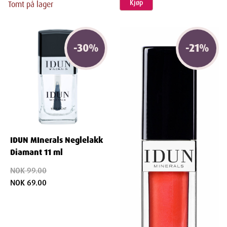
Kjøp
Tomt på lager
-
30
%
-
21
%
IDUN MInerals Neglelakk
Diamant 11 ml
NOK 99.00
NOK 69.00