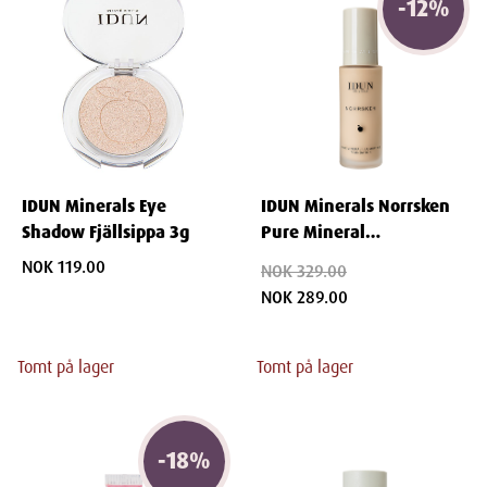
-
12
%
IDUN Minerals Eye
IDUN Minerals Norrsken
Shadow Fjällsippa 3g
Pure Mineral
Illuminating Foundation
NOK 119.00
NOK 329.00
Disa 30 ml
NOK 289.00
Tomt på lager
Tomt på lager
-
18
%