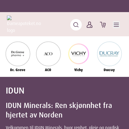
Dr. Greve
ACO
Vichy
Ducray
IDUN
IDUN Minerals: Ren skjønnhet fra
hjertet av Norden
Velkommen til IDUN Minerals, hvor renhet, pleie og nordisk