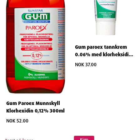
Gum paroex tannkrem
0.06% med klorheksidin
75 ml
NOK 37.00
Gum Paroex Munnskyll
Klorhexidin 0,12% 300ml
NOK 52.00
Kjøp