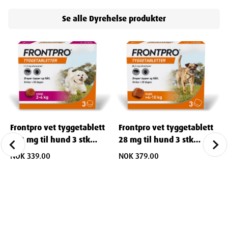
Se alle
Dyrehelse
produkter
Frontpro vet tyggetablett
Frontpro vet tyggetablett
11,3 mg til hund 3 stk
28 mg til hund 3 stk
(blister)
(blister)
NOK 339.00
NOK 379.00