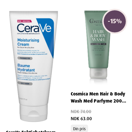
-
15
%
Cosmica Men Hair & Body
Wash Med Parfyme 200
ml
NOK 74.00
NOK 63.00
Din pris