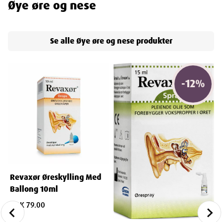
Øye øre og nese
Se alle
Øye øre og nese
produkter
-
12
%
Revaxør Øreskylling Med
Ballong 10ml
NOK 79.00