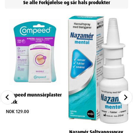
Se alle
Forkjølelse og sår hals
produkter
Compeed munnsårplaster
15stk
NOK 129.00
Nazamér Saltvannsspray