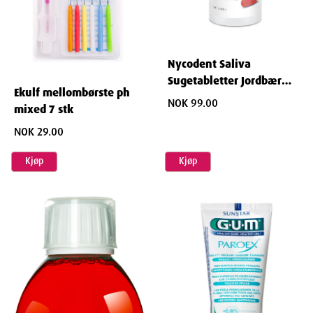
Nycodent Saliva
Sugetabletter Jordbær
Ekulf mellombørste ph
100stk
NOK 99.00
mixed 7 stk
NOK 29.00
Kjøp
Kjøp