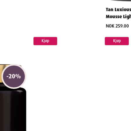
Tan Luxious
Mousse Lig
ml
NOK 259.00
Kjøp
Kjøp
-
20
%