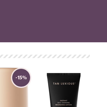
-
15
%