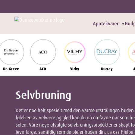
Apotekvarer
Hudp
▼
Dr. Greve
ACO
Vichy
Ducray
Selvbruning
Det er noe helt spesielt med den varme utstrålingen huden
følelsen av velvære og glød kan du nå omfavne når som hel
solen. Våre nøye utvalgte selvbruningsprodukter er skapt for
jevn farge, samtidig som de pleier huden din. La oss hjelpe 