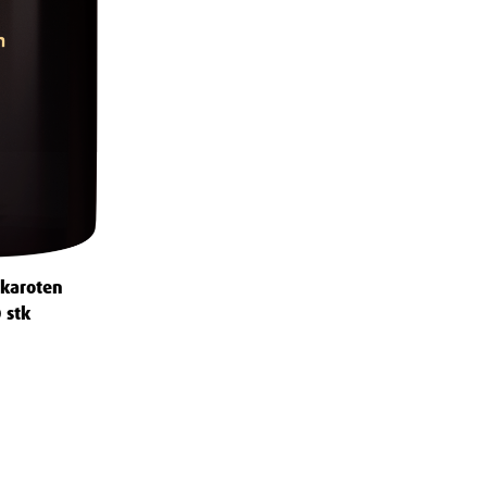
akaroten
 stk