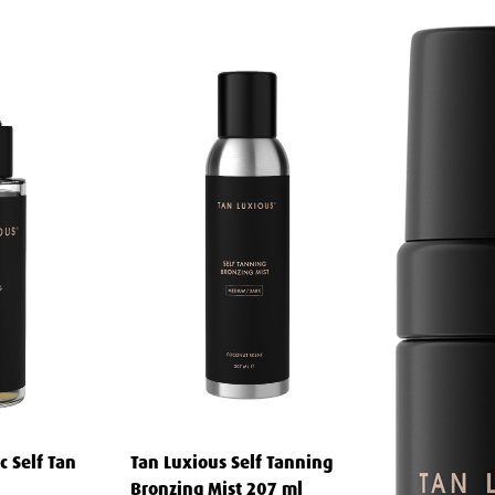
s selvbrunere har ofte milde,
rsvinner raskt etter påføring.
m regel vare i 5-7 dager. Den vil
sesprosess, akkurat som en ekte
de glød. Finn produktet som lar deg
deg den varme, solkyssede
dagen.
c Self Tan
Tan Luxious Self Tanning
Bronzing Mist 207 ml