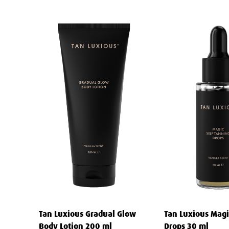
Hvordan er duften?
Borte er tidene med sterk lukt. Dagen
behagelige og delikate dufter av sommer og velvære, som fo
Hvor lenge kan jeg nyte gløden?
Den vakre fargen vil so
gradvis og naturlig dempes i takt med hudens egen fornyel
solbrunfarge.
Vi inviterer deg til å utforske en verden av sunn og strålen
føle deg som den beste versjonen av deg selv, og som gir 
følelsen, uansett årstid. Unn deg selv en liten luksus i hver
Tan Luxious Gradual Glow
Tan Luxious Magi
Body Lotion 200 ml
Drops 30 ml