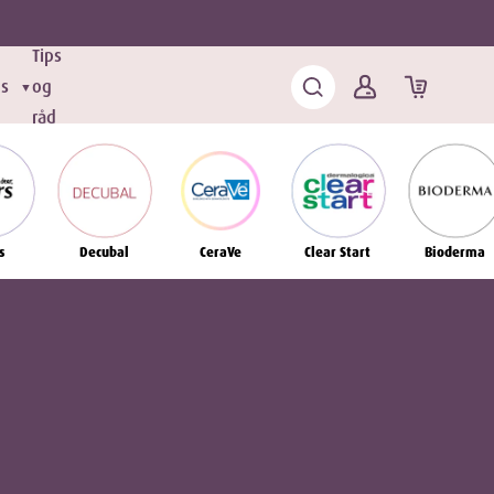
Tips
ds
og
▼
råd
s
Decubal
CeraVe
Clear Start
Bioderma