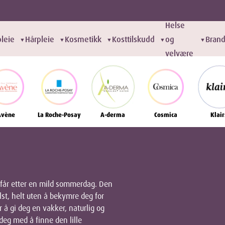
Helse
leie
Hårpleie
Kosmetikk
Kosttilskudd
og
Bran
▼
▼
▼
▼
▼
velvære
Avène
La Roche-Posay
A-derma
Cosmica
Klair
 får etter en mild sommerdag. Den
st, helt uten å bekymre deg for
 å gi deg en vakker, naturlig og
deg med å finne den lille