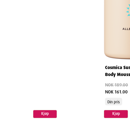
e deilige
[lenke til
er litt ekstra kjærlighet med en
sk over hele kroppen. Finn en
duktet forsiktig inn i huden med
nde ritual.
eg, er det viktigste du kan gjøre å
e huden myk og forlenge den
Cosmica Su
Body Mouss
NOK 189.00
NOK 161.00
er er laget med moderne
Din pris
n varm og gyllen farge, ikke en
etsprodukt og forberede huden
Kjøp
Kjøp