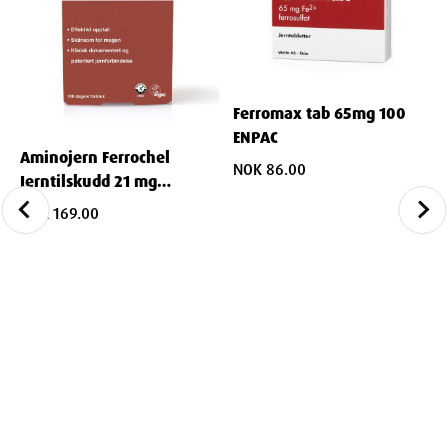
Ferromax tab 65mg 100
ENPAC
Aminojern Ferrochel
NOK 86.00
Jerntilskudd 21 mg
tabletter 90stk
NOK 169.00