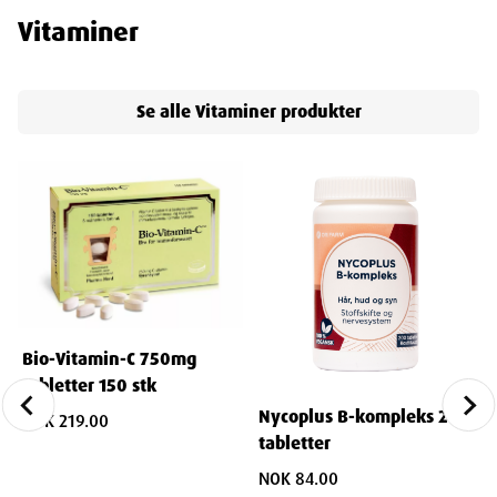
veilede deg i valg av produkter og hjelpe deg med å finne de
Vitaminer
kosttilskuddene som passer best for dine individuelle behov.
Se alle
Vitaminer
produkter
Bio-Vitamin-C 750mg
tabletter 150 stk
Nycoplus B-kompleks 200
NOK 219.00
tabletter
NOK 84.00