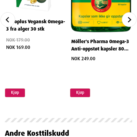
Nycoplus Vegansk Omega-
3 fra alger 30 stk
NOK 179.00
Möller's Pharma Omega-3
NOK 169.00
Anti-oppstøt kapsler 80
stk.
NOK 249.00
Kjøp
Kjøp
Andre
Kosttilskudd