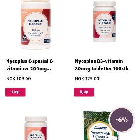
Nycoplus C-spesial C-
Nycoplus D3-vitamin
vitaminer 200mg
80mcg tabletter 100stk
depottabletter 100 stk
NOK 109.00
NOK 125.00
Kjøp
Kjøp
-
6
%