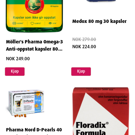
Medox 80 mg 30 kapsler
NOK 279.00
Möller's Pharma Omega-3
NOK 224.00
Anti-oppstøt kapsler 80
stk.
NOK 249.00
Kjøp
Kjøp
Pharma Nord D-Pearls 40