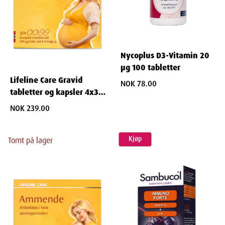
Nycoplus D3-Vitamin 20
µg 100 tabletter
Lifeline Care Gravid
NOK 78.00
tabletter og kapsler 4x30
stk
NOK 239.00
Kjøp
Tomt på lager