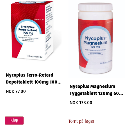
Nycoplus Ferro-Retard
Depottablett 100mg 100
Nycoplus Magnesium
STK
NOK 77.00
Tyggetablett 120mg 60
STK
NOK 133.00
Kjøp
Tomt på lager