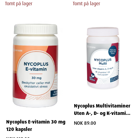
Tomt på lager
Tomt på lager
Nycoplus Multivitaminer
Uten A-, D- og K-vitamin
100 stk
Nycoplus E-vitamin 30 mg
NOK 89.00
120 kapsler