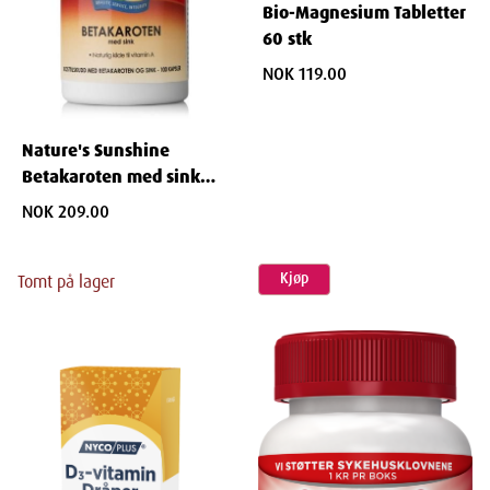
Bio-Magnesium Tabletter
60 stk
NOK 119.00
Nature's Sunshine
Betakaroten med sink
Kapsler 100 stk
NOK 209.00
Kjøp
Tomt på lager