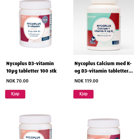
Nycoplus D3-vitamin
Nycoplus Calcium med K-
10µg tabletter 100 stk
og D3-vitamin tabletter
100stk
NOK 70.00
NOK 119.00
Kjøp
Kjøp