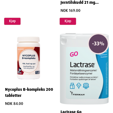
Jerntilskudd 21 mg
tabletter 90stk
NOK 169.00
Kjøp
Kjøp
-
33
%
Nycoplus B-kompleks 200
tabletter
NOK 84.00
Lactrase Go