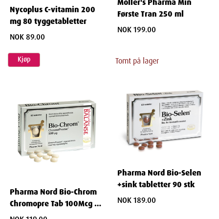
Möller's Pharma Min
Nycoplus C-vitamin 200
Første Tran 250 ml
mg 80 tyggetabletter
NOK 199.00
NOK 89.00
Kjøp
Tomt på lager
Pharma Nord Bio-Selen
+sink tabletter 90 stk
Pharma Nord Bio-Chrom
NOK 189.00
Chromopre Tab 100Mcg 60
stk