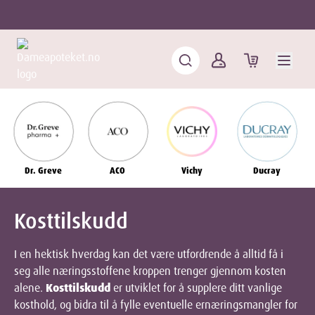
Dr. Greve
ACO
Vichy
Ducray
Kosttilskudd
I en hektisk hverdag kan det være utfordrende å alltid få i
seg alle næringsstoffene kroppen trenger gjennom kosten
alene.
Kosttilskudd
er utviklet for å supplere ditt vanlige
kosthold, og bidra til å fylle eventuelle ernæringsmangler for