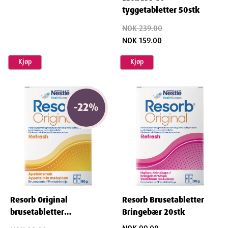
tyggetabletter 50stk
NOK 239.00
NOK 159.00
Kjøp
Kjøp
-
22
%
Resorb Original
Resorb Brusetabletter
brusetabletter
Bringebær 20stk
appelsinsmak 2x10 stk