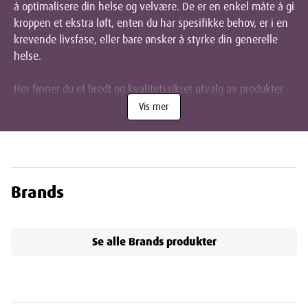
å optimalisere din helse og velvære. De er en enkel måte å gi
kroppen et ekstra løft, enten du har spesifikke behov, er i en
krevende livsfase, eller bare ønsker å styrke din generelle
helse.
Her finner du et bredt og kvalitetssikret utvalg av produkter
som støtter ulike helseområder. Vi tilbyr et mangfold av
Vis mer
tilskudd, inkludert:
Vitaminer og mineraler:
Essensielle mikronæringsstoffer
for kroppens mange funksjoner.
Omega-3-fettsyrer:
Viktig for hjerte, hjerne og syn.
Brands
Probiotika:
For en sunn tarmflora og god fordøyelse.
Spesifikke tilskudd:
For ledd, muskler, hud, hår og negler,
samt immunforsvaret.
Se alle
Brands
produkter
Urter og planteekstrakter:
Naturlige midler for ulike
formål.
Kosttilskudd er et supplement, ikke en erstatning for et
variert og balansert kosthold. Våre farmasøyter er her for å