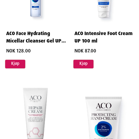
ACO Face Hydrating
ACO Intensive Foot Cream
Micellar Cleanser Gel UP
UP 100 ml
200 ml
NOK 128.00
NOK 87.00
Kjøp
Kjøp