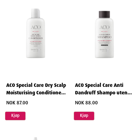
ACO Special Care Dry Scalp
ACO Special Care Anti
Moisturising Conditioner
Dandruff Shampo uten
200ml
parfyme 200ml
NOK 87.00
NOK 88.00
Kjøp
Kjøp