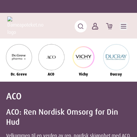
Dr. Greve
ACO
Vichy
Ducray
ACO
ACO: Ren Nordisk Omsorg for Din
Hud
Velkommen til en verden av ren, nordisk skjønnhet med ACO.