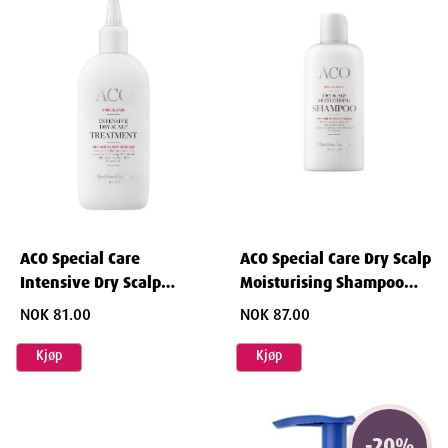
ACO Special Care
ACO Special Care Dry Scalp
Intensive Dry Scalp
Moisturising Shampoo
Treatment 150ml
uten parfyme 200ml
NOK 81.00
NOK 87.00
Kjøp
Kjøp
-
20
%