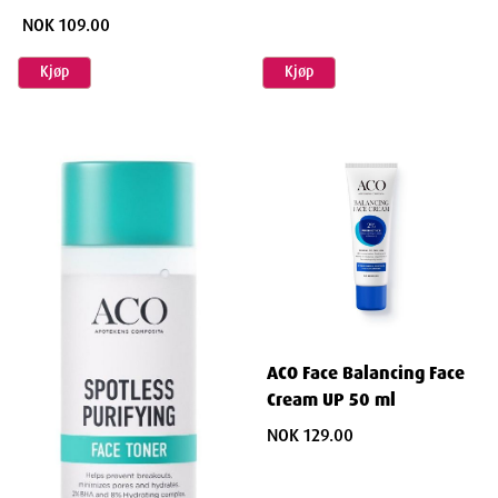
Cleanser 200 ml
NOK 109.00
Kjøp
Kjøp
ACO Face Balancing Face
Cream UP 50 ml
NOK 129.00