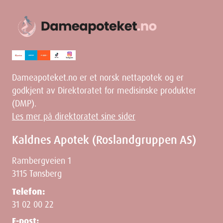
Ingredienser
Ikke oppgitt.
Dameapoteket.no er et norsk nettapotek og er
godkjent av Direktoratet for medisinske produkter
(DMP).
Dimensjoner
Les mer på direktoratet sine sider
Kaldnes Apotek (Roslandgruppen AS)
Width
21.8
cm
Rambergveien 1
3115 Tønsberg
Height
2
cm
Telefon:
31 02 00 22
Depth
5.5
cm
E-post: