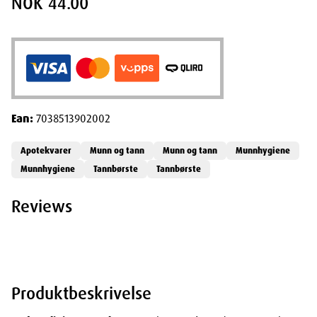
NOK 44.00
Ean:
7038513902002
Apotekvarer
Munn og tann
Munn og tann
Munnhygiene
Munnhygiene
Tannbørste
Tannbørste
Reviews
Produktbeskrivelse