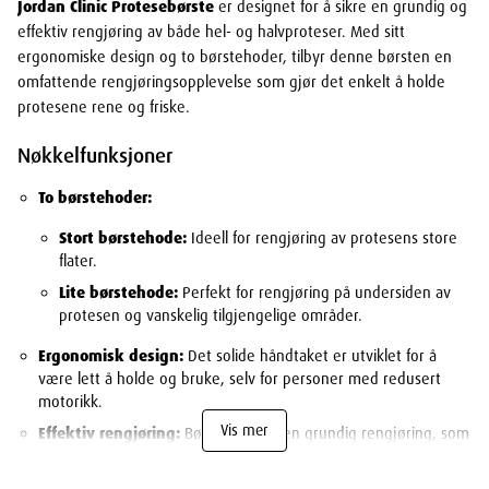
Jordan Clinic Protesebørste
er designet for å sikre en grundig og
effektiv rengjøring av både hel- og halvproteser. Med sitt
ergonomiske design og to børstehoder, tilbyr denne børsten en
omfattende rengjøringsopplevelse som gjør det enkelt å holde
protesene rene og friske.
Nøkkelfunksjoner
To børstehoder:
Stort børstehode:
Ideell for rengjøring av protesens store
flater.
Lite børstehode:
Perfekt for rengjøring på undersiden av
protesen og vanskelig tilgjengelige områder.
Ergonomisk design:
Det solide håndtaket er utviklet for å
være lett å holde og bruke, selv for personer med redusert
motorikk.
Vis mer
Effektiv rengjøring:
Børsten sikrer en grundig rengjøring, som
bidrar til god munnhygiene og økt komfort for protesebrukere.