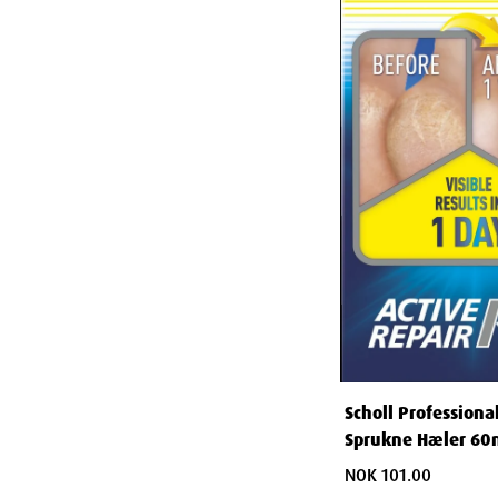
møte med trygghet og komfort.
Egenskaper
Navn
: Scholl soppdrepende skospray 250 ml
Leverandør
: Bonaventura Sales As
Varenummer
: 895643
Ingredienser
100 g produkt inneholder: 0.166g alkyl(C12-16)dimet
didecyldimethyl ammonium chloride.
Scholl Professiona
Sprukne Hæler 60
NOK 101.00