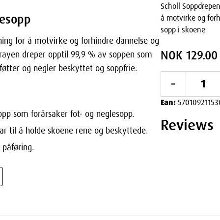
Scholl Soppdrepen
lesopp
å motvirke og for
sopp i skoene
ning for å motvirke og forhindre dannelse og
NOK 129.00
sprayen dreper opptil 99,9 % av soppen som
 føtter og negler beskyttet og soppfrie.
-
Ean:
57010921153
opp som forårsaker fot- og neglesopp.
Reviews
ar til å holde skoene rene og beskyttede.
påføring.
 skadelig sopp. Regelmessig bruk av denne
eller vender tilbake, noe som gir en tryggere