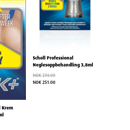
Scholl Professional
Neglesoppbehandling 3,8ml
NOK 274.00
NOK 251.00
hylbenzyl ammonium chloride, 0.084g
l Krem
ml