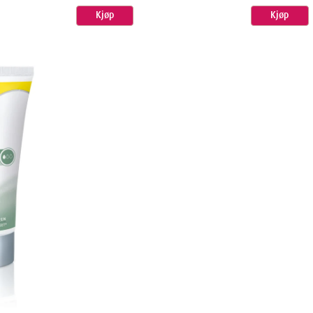
Kjøp
Kjøp
ner
5
cm
22
cm
5
cm
285
g