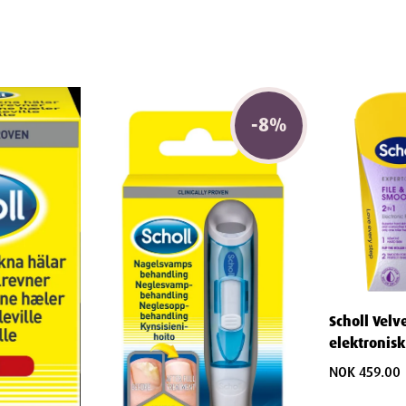
nsiden av skoen og spray 2–3 ganger.
-
8
%
ruk for best beskyttelse.
g for fot- og neglesopp for økt
eskyttet mot direkte sollys.
Scholl Velv
elektronisk 
in daglige rutine, kan du være sikker på at
NOK 459.00
ig sopp. Denne sprayen gir en enkel og
 på, og sørger for at du kan gå dagen i