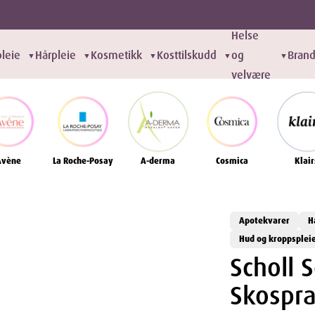
Helse
leie
Hårpleie
Kosmetikk
Kosttilskudd
og
Bran
▼
▼
▼
▼
▼
velvære
Avène
La Roche-Posay
A-derma
Cosmica
Klair
Apotekvarer
H
Hud og kroppsplei
Scholl 
Skospr