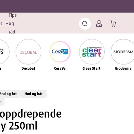
Tips
ds
og
▼
råd
s
Decubal
CeraVe
Clear Start
Bioderma
ånd og fot
Hud og hår
e
Soppdrepende
ay 250ml