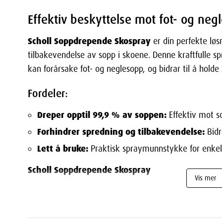
Effektiv beskyttelse mot fot- og neg
Scholl Soppdrepende Skospray
er din perfekte løs
tilbakevendelse av sopp i skoene. Denne kraftfulle 
kan forårsake fot- og neglesopp, og bidrar til å holde
Fordeler:
Dreper opptil 99,9 % av soppen:
Effektiv mot s
Forhindrer spredning og tilbakevendelse:
Bidr
Lett å bruke:
Praktisk spraymunnstykke for enkel 
Scholl Soppdrepende Skospray
Vis mer
er spesielt formulert for å beskytte skoene dine mot
sprayen vil bidra til å forhindre at soppen sprer seg 
og sunnere miljø for føttene dine.