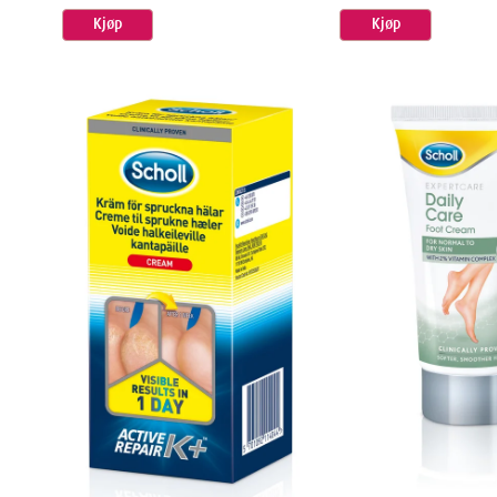
Kjøp
Kjøp
Dimensjo
Width
Height
Depth
Weight