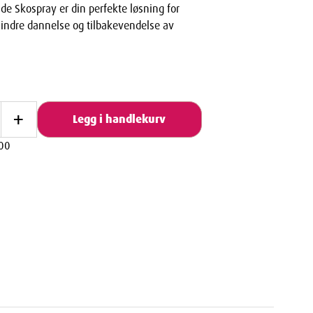
de Skospray er din perfekte løsning for
hindre dannelse og tilbakevendelse av
+
Legg i handlekurv
00