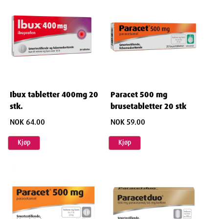
Forsiktighetsregler og advarsler
Bruk ikke Ibumetin:
dersom du er allergisk overfor ibuprofen eller noen av de andre
innholdsstoffene i dette legemidlet (listet opp i avsnitt 6).
dersom du tidligere har hatt eller har magesår eller
mageblødning
Ibux tabletter 400mg 20
Paracet 500 mg
dersomacetylsalisylsyre, ibuprofen eller lignende
stk.
brusetabletter 20 stk
betennelsesdempende midler tidligere har gitt utslett,
NOK 64.00
NOK 59.00
rennende nese eller astma
dersom du har alvorlig leversvikt, alvorlig hjertesvikt eller
Kjøp
Kjøp
alvorlig nedsatt nyrefunksjon
dersom du er mer enn 6 måneder gravid
dersom du har en sykdom som kan forsterke faren for
blødning.
Legemidler som Ibumetin kan forårsake reaksjoner i mage og tarm