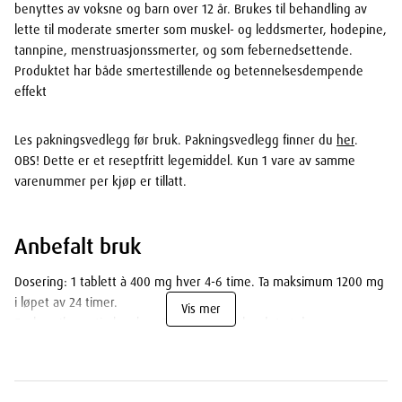
benyttes av voksne og barn over 12 år. Brukes til behandling av
lette til moderate smerter som muskel- og leddsmerter, hodepine,
tannpine, menstruasjonssmerter, og som febernedsettende.
Produktet har både smertestillende og betennelsesdempende
effekt
Les pakningsvedlegg før bruk. Pakningsvedlegg finner du
her
.
OBS! Dette er et reseptfritt legemiddel. Kun 1 vare av samme
varenummer per kjøp er tillatt.
Anbefalt bruk
Dosering: 1 tablett à 400 mg hver 4-6 time. Ta maksimum 1200 mg
i løpet av 24 timer.
Vis mer
Bruk av Ibumetin hos barnTil barn anbefales det at dosen
beregnes ut fra barnets vekt: 5-10 mg pr. kg kroppsvekt, 3-4
ganger daglig. Den vanlige anbefalte døgndose er 20 til 30 mg pr.
kg kroppsvekt. Anbefalt dose er angitt nedenfor:
tablett à 400 mg
2