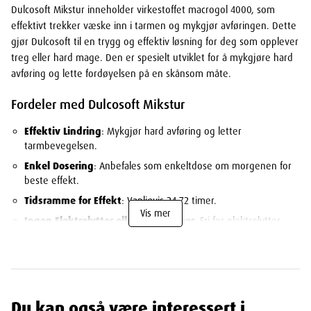
Dulcosoft Mikstur inneholder virkestoffet macrogol 4000, som
effektivt trekker væske inn i tarmen og mykgjør avføringen. Dette
gjør Dulcosoft til en trygg og effektiv løsning for deg som opplever
treg eller hard mage. Den er spesielt utviklet for å mykgjøre hard
avføring og lette fordøyelsen på en skånsom måte.
Fordeler med Dulcosoft Mikstur
Effektiv Lindring
: Mykgjør hard avføring og letter
tarmbevegelsen.
Enkel Dosering
: Anbefales som enkeltdose om morgenen for
beste effekt.
Tidsramme for Effekt
: Vanligvis 24-72 timer.
Vis mer
Ingen Elektrolytter eller Tilsetninger
: Fri for elektrolytter,
sukker, gluten, smaks- og fargestoffer, noe som gjør den
skånsom for kroppen.
Egnet for Spesielle Kosthold
: Kan brukes av personer med
saltredusert kosthold og av diabetikere.
Du kan også være interessert i