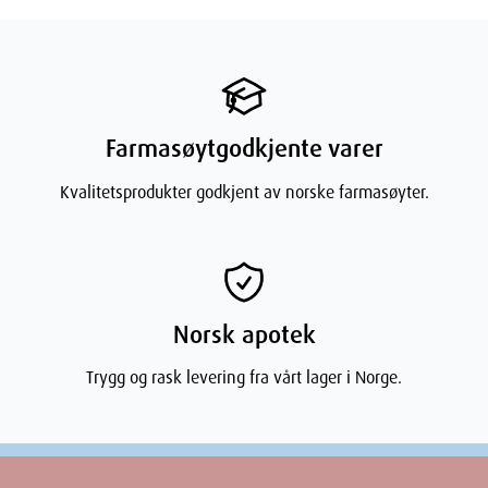
Dimensjoner
Width
6.4
cm
Height
6
cm
Farmasøytgodkjente varer
Kvalitetsprodukter godkjent av norske farmasøyter.
Depth
17
cm
Weight
334
g
Norsk apotek
Trygg og rask levering fra vårt lager i Norge.