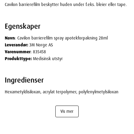
Cavilon barrierefilm beskytter huden under f.eks. bleier eller tape.
Egenskaper
Navn
: Cavilon barrierefilm spray apotekforpakning 28ml
Leverandør:
3M Norge AS
Varenummer
: 835458
Produkttype:
Medisinsk utstyr
Ingredienser
Hexametyldisiloxan, acrylat terpolymer, polyfenylmetylsiloxan
Vis mer
Dimensjoner