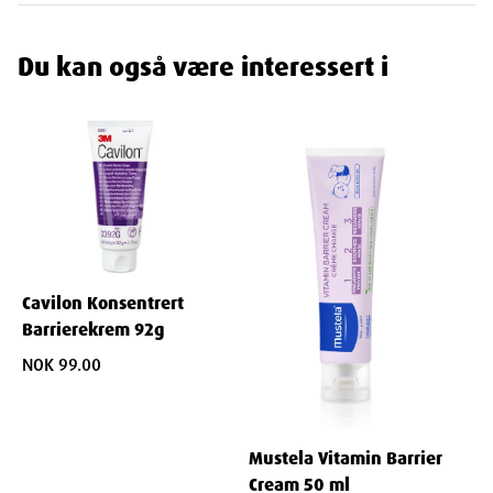
Du kan også være interessert i
Width
4
cm
Height
4
cm
Depth
10.5
cm
Weight
48
g
Cavilon Konsentrert
Barrierekrem 92g
NOK 99.00
Mustela Vitamin Barrier
Cream 50 ml