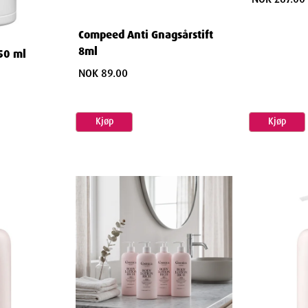
Compeed Anti Gnagsårstift
8ml
50 ml
NOK 89.00
Kjøp
Kjøp