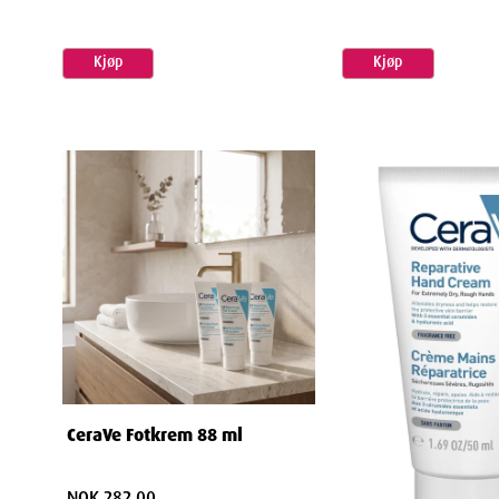
Kjøp
Kjøp
CeraVe Fotkrem 88 ml
NOK 282.00