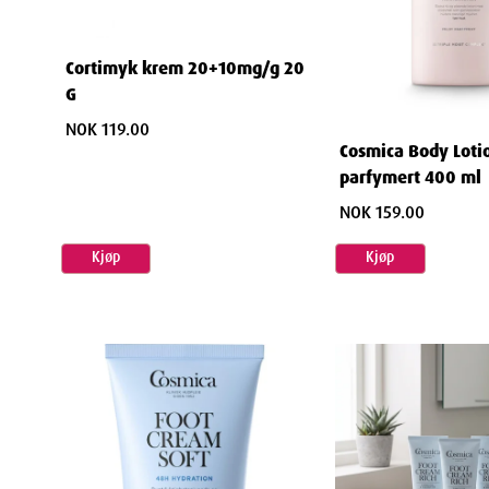
Cortimyk krem 20+10mg/g 20
G
NOK 119.00
Cosmica Body Loti
parfymert 400 ml
NOK 159.00
Kjøp
Kjøp