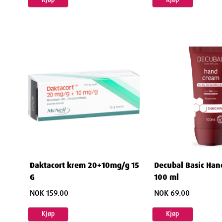
Daktacort krem 20+10mg/g 15
Decubal Basic Han
G
100 ml
NOK 159.00
NOK 69.00
Kjøp
Kjøp