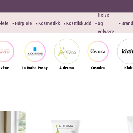
Helse
leie
Hårpleie
Kosmetikk
Kosttilskudd
og
Bran
▼
▼
▼
▼
▼
velvære
Avène
La Roche-Posay
A-derma
Cosmica
Klair