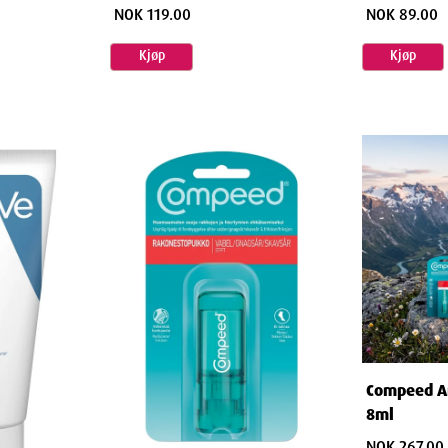
NOK 119.00
NOK 89.00
Kjøp
Kjøp
Compeed An
8ml
NOK 267.00