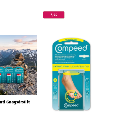
Kjøp
ti Gnagsårstift