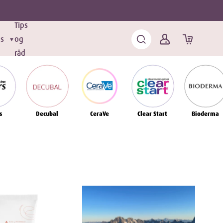
Tips
ds
og
▼
råd
s
Decubal
CeraVe
Clear Start
Bioderma