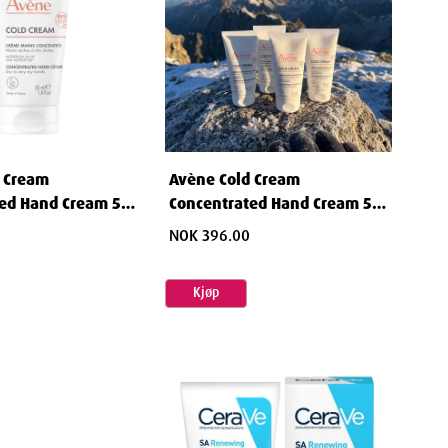
 Cream
Avène Cold Cream
ed Hand Cream 50
Concentrated Hand Cream 50
ml
NOK 396.00
Kjøp