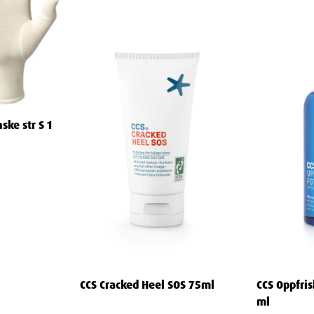
ke str S 1
CCS Cracked Heel SOS 75ml
CCS Oppfri
ml