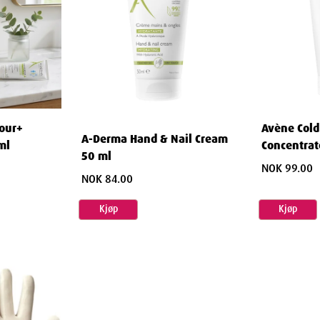
our+
Avène Cold
A-Derma Hand & Nail Cream
ml
Concentrat
50 ml
ml
NOK 99.00
NOK 84.00
Kjøp
Kjøp