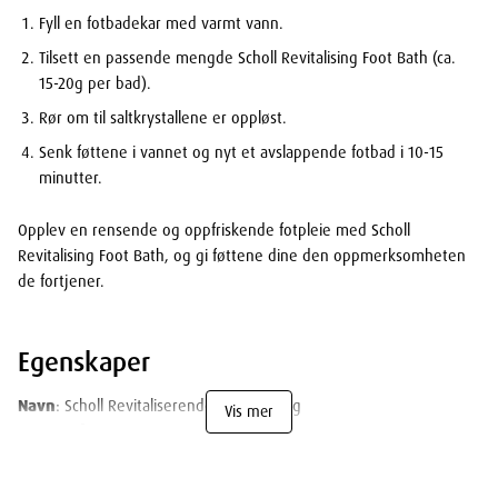
Fyll en fotbadekar med varmt vann.
Tilsett en passende mengde Scholl Revitalising Foot Bath (ca.
15-20g per bad).
Rør om til saltkrystallene er oppløst.
Senk føttene i vannet og nyt et avslappende fotbad i 10-15
minutter.
Opplev en rensende og oppfriskende fotpleie med Scholl
Revitalising Foot Bath, og gi føttene dine den oppmerksomheten
de fortjener.
Egenskaper
Navn
: Scholl Revitaliserende Fotbad 275g
Vis mer
Leverandør
: Bonaventura Sales As
Varenummer
: 923778