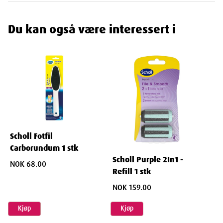
Ingredienser
Du kan også være interessert i
Sodium Chloride, Urea, Sodium Methyl Oleoyl Taurate, Mentha
Piperita Herb Oil, Abies Sibirica Needle Oil, Hippophae Rhamnoides
Fruit Oil, Rosmarinus Officinalis Leaf Oil, Citrus Aurantium Dulcis Peel
Oil, Eucalyptus Globulus Leaf Oil, Camphor, Farnesol, Methyl
Salicylate, Diethylamino Hydroxybenzoyl Hexyl Benzoate, Parfum,
Ethylhexyl Methoxycinnamate, Limonene, Linalool, C.I.16255.
Scholl Fotfil
Carborundum 1 stk
Dimensjoner
Scholl Purple 2In1 -
NOK 68.00
Refill 1 stk
NOK 159.00
Width
4.39
cm
Kjøp
Kjøp
Height
14.8
cm