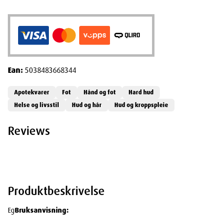
Ean:
5038483668344
Apotekvarer
Fot
Hånd og fot
Hard hud
Helse og livsstil
Hud og hår
Hud og kroppspleie
Reviews
Produktbeskrivelse
Eg
Bruksanvisning: