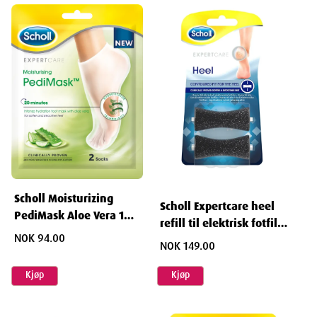
Depth
6.4
cm
Weight
333
g
Scholl Moisturizing
Scholl Expertcare heel
PediMask Aloe Vera 1
refill til elektrisk fotfil 2
par
NOK 94.00
stk
NOK 149.00
Kjøp
Kjøp