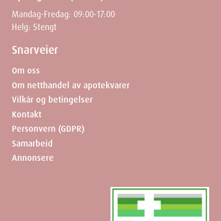
Navn
: Loceryl 5% medisinsk neglelakk 3ml
Leverandør
: Galderma Nordic AB
Mandag-Fredag: 09:00-17:00
Varenummer:
498234
Helg: Stengt
ATC-kode
: D01AE16
Oppbevaring
: Romtemperatur (15-25 grader)
Snarveier
Om oss
Ingredienser
Om netthandel av apotekvarer
Vilkår og betingelser
Amorolfinhydroklorid tilsvarende amorolfin 5 % (50mg/ml),
metakrylsyre kopolymer 150 000, triacetin, butylacetat, etylacetat,
Kontakt
etanol
Personvern (GDPR)
Samarbeid
Annonsere
Dimensjoner