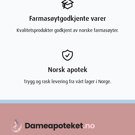
neglelakkfjerner eller rengjøringskompressene som følger med i
pakningen og oppsøke lege. Legemidlet må ikke brukes på nytt.
Farmasøytgodkjente varer
Du må oppsøke øyeblikkelig legehjelp hvis du har noen av
Kvalitetsprodukter godkjent av norske farmasøyter.
følgende symptomer:
Du har problemer med å puste
Ansiktet, leppene, tungen eller halsen hovner opp
Du får kraftig utslett på huden.
Norsk apotek
Trygg og rask levering fra vårt lager i Norge.
Barn
Er ikke anbefalt til pasienter under 18 år da erfaring mangler.
Andre legemidler og Loceryl
Snakk med lege eller apotek dersom du bruker, nylig har brukt
eller planlegger å bruke andre legemidler.