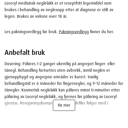
Loceryl medisinsk neglelakk er et reseptfritt legemiddel som
brukes i behandling av neglesopp etter at diagnose er stilt av
legen. Brukes av voksne over 18 år.
Les pakningsvedlegg før bruk.
Pakningsvedlegg
finner du her.
Anbefalt bruk
Dosering: Påføres 1-2 ganger ukentlig på angrepet finger- eller
tånegl. Behandling fortsettes uten avbrekk, inntil neglen er
gjenoppbygd og angrepne områder er kurert. Vanlig
behandlingstid er 6 måneder for fingernegler, og 9-12 måneder for
tånegler. Kosmetisk neglelakk kan påføres minst ti minutter etter
påføring av Loceryl neglelakk, og fjernes før påføring av Loceryl
gjentas. Rengjøringskompresser og neglefiler følger med i
Vis mer
pakningen.
Neglelakken brukes slik:
Før første påføring er det viktig at det
angrepne området, spesielt negleoverflaten, er filt ned så grundig