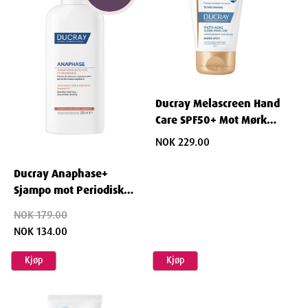
Dimensjoner
Ducray Melascreen Hand
Width
5.4
cm
Care SPF50+ Mot Mørke
Flekker 50 ml
NOK 229.00
Height
4.3
cm
Ducray Anaphase+
Depth
11.5
cm
Sjampo mot Periodisk
Hårtap 200 ml
NOK 179.00
Weight
76
g
NOK 134.00
Kjøp
Kjøp