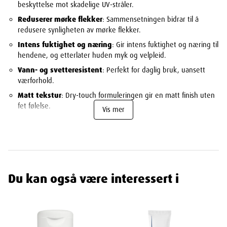
beskyttelse mot skadelige UV-stråler.
Reduserer mørke flekker
: Sammensetningen bidrar til å
redusere synligheten av mørke flekker.
Intens fuktighet og næring
: Gir intens fuktighet og næring til
hendene, og etterlater huden myk og velpleid.
Vann- og svetteresistent
: Perfekt for daglig bruk, uansett
værforhold.
Matt tekstur
: Dry-touch formuleringen gir en matt finish uten
fet følelse.
Vis mer
Mild duft
: En behagelig, mild duft som gir en god følelse ved
påføring.
Bruksanvisning
Påfør rikelig
: Påfør en rikelig mengde krem på hendene før
Du kan også være interessert i
soleksponering.
Gjenpåfør etter behov
: Gjenta påføringen etter kontakt med
vann, svetting eller bruk av håndkle for å opprettholde
beskyttelsen.