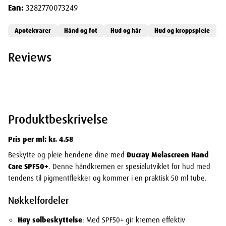
Ean:
3282770073249
Apotekvarer
Hånd og fot
Hud og hår
Hud og kroppspleie
Reviews
Produktbeskrivelse
Pris per ml: kr. 4.58
Beskytte og pleie hendene dine med
Ducray Melascreen Hand
Care SPF50+
. Denne håndkremen er spesialutviklet for hud med
tendens til pigmentflekker og kommer i en praktisk 50 ml tube.
Nøkkelfordeler
Høy solbeskyttelse
: Med SPF50+ gir kremen effektiv