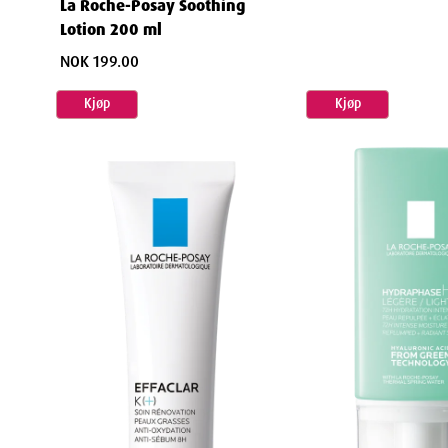
La Roche-Posay Soothing
Dermatologisk testet formulering
Lotion 200 ml
Minimal risiko for allergiske reaksjoner
NOK 199.00
Ingredienser godkjent for sensitiv hud
Kjøp
Kjøp
Streng kvalitetskontroll og sikkerhetstesting
Daglig beskyttelse og pleie
Fleksibel bruk for alle situasjoner
La Roche-Posay 
Morgentlig beskyttelse
før du starter dagen
Etter håndvask
for øyeblikkelig fukttilførsel
Kveldlig intensivbehandling
for regenerering o
Spotbehandling
av spesielt tørre områder
Forebyggende pleie
i kalde måneder eller tørt k
Praktisk for travel hverdag
Den kompakte størrels