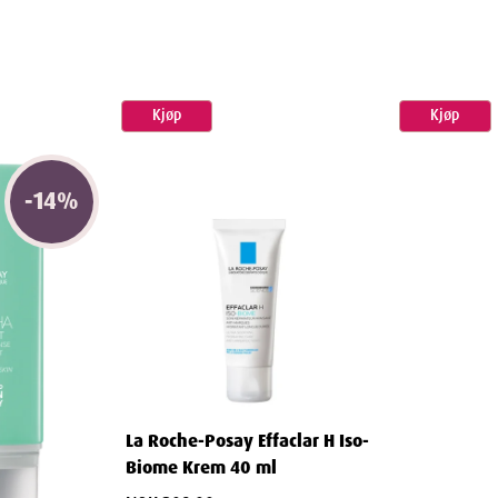
Kjøp
Kjøp
-
14
%
Lipikar Håndkrem passer perfekt til:
ver natten
lima
La Roche-Posay Effaclar H Iso-
Biome Krem 40 ml
en gjør det enkelt å: