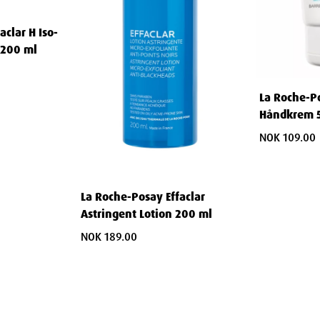
aclar H Iso-
 200 ml
føring
La Roche-Po
Håndkrem 
ud
NOK 109.00
men er spesielt utviklet for:
La Roche-Posay Effaclar
Astringent Lotion 200 ml
ndling
NOK 189.00
rmatitt
setningsstoffer