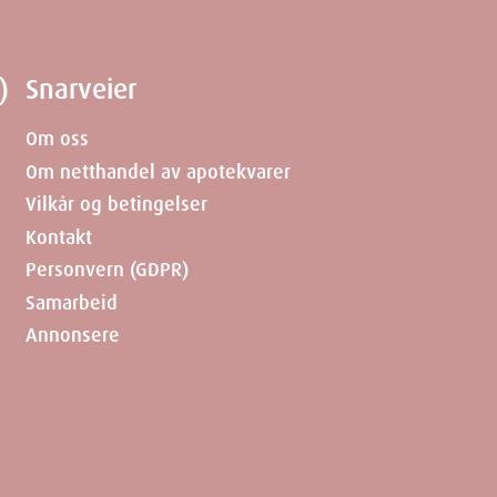
lder det berømte termiske kildevannet fra
)
Snarveier
Om oss
Om netthandel av apotekvarer
Vilkår og betingelser
Kontakt
Personvern (GDPR)
Samarbeid
 La Roche-Posay Lipikar Håndkrem kan du:
Annonsere