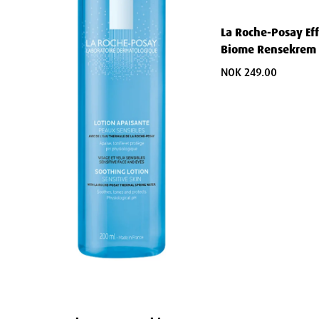
Rask penetrasjon inn i huden
La Roche-Posay Eff
Ingen klebrig eller fet følelse
Biome Rensekrem
Mulighet til å bruke hendene umiddelbart etter på
NOK 249.00
Intensiv fuktighet uten ubehagelige rester
Perfekt for sensitiv og problematisk h
Parfymefri for maksimal toleranse
Denne håndkre
Sensitiv hud som reagerer på duftstoffer
Ekstremt tørre hender som trenger skånsom beha
Personer med hudsykdommer som eksem eller de
Alle som ønsker effektiv pleie uten unødvendige til
Hypoallergen og sikker
La Roche-Posay står for: