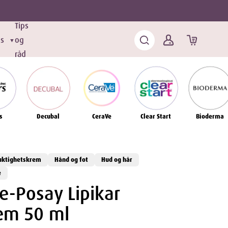
Tips
ds
og
▼
råd
s
Decubal
CeraVe
Clear Start
Bioderma
uktighetskrem
Hånd og fot
Hud og hår
e
e-Posay Lipikar
em 50 ml