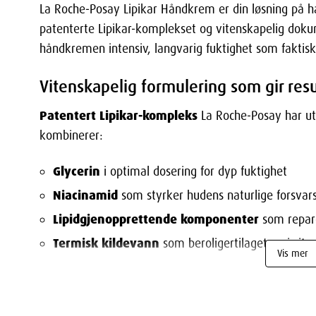
La Roche-Posay Lipikar Håndkrem er din løsning på 
patenterte Lipikar-komplekset og vitenskapelig doku
håndkremen intensiv, langvarig fuktighet som faktisk 
Vitenskapelig formulering som gir resu
Patentert Lipikar-kompleks
La Roche-Posay har ut
kombinerer:
Glycerin
i optimal dosering for dyp fuktighet
Niacinamid
som styrker hudens naturlige forsva
Lipidgjenopprettende komponenter
som repare
Termisk kildevann
som beroligertilaget og irrite
Vis mer
Gjenoppretter hudens naturlige beskyttelse
Når 
fuktigheten like raskt som du påfører den. Lipikar-ko