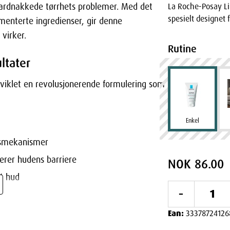
hardnakkede tørrhets problemer. Med det
La Roche-Posay Li
spesielt designet f
menterte ingredienser, gir denne
virker.
Rutine
ltater
viklet en revolusjonerende formulering som
Enkel
rsmekanismer
rer hudens barriere
NOK 86.00
rt hud
-
hudens lipidbarriere er skadet, forsvinner
mplekset arbeider på cellenivå for å:
Ean:
33378724126