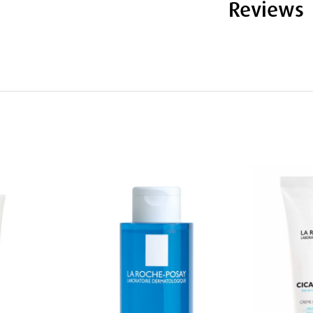
Reviews
t
a Roche-Posay Lipikar Håndkrem, vil du
g
sturen gir deg: