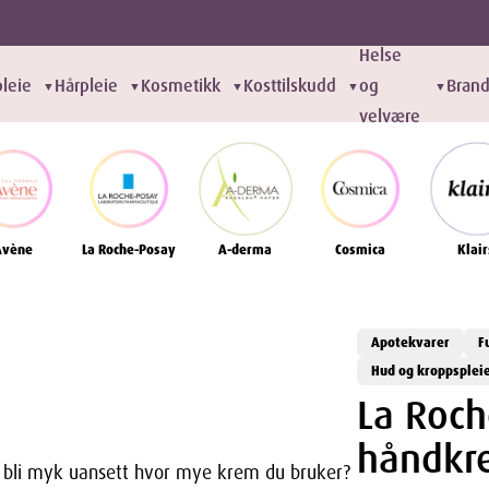
Helse
leie
Hårpleie
Kosmetikk
Kosttilskudd
og
Bran
▼
▼
▼
▼
▼
velvære
Avène
La Roche-Posay
A-derma
Cosmica
Klair
Apotekvarer
F
Hud og kroppsplei
La Roch
håndkr
l bli myk uansett hvor mye krem du bruker?