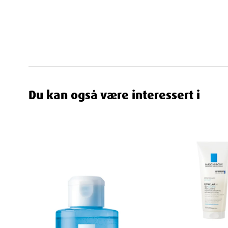
Reparere hull i hudens beskyttelsesbarriere
Forsegle fuktigheten inne i huden
Forebygge fremtidig fuktighetstap
Gjenopprette hudens naturlige balanse
Umiddelbar lindring og langvarig effek
Du kan også være interessert i
Føl forskjellen med en gang
Så snart du påfører L
oppleve:
Øyeblikkelig lindring av spenningsfølelse og ubeha
Mykere hender allerede etter første påføring
Redusert flassing og tørrhet
Behagelig følelse som varer gjennom dagen
Rask absorbering uten kompromiss
Den unike tek