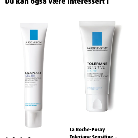
Du kan også være interessert i
Fordeler
Forfinet og jevnere hudtone
: Regelmessig bruk resulterer i
en jevnere hudtone med synlig reduserte mørke flekker.
Huden ser sunnere og mer strålende ut.
Effektiv på alle typer flekker
: Uansett om flekkene er
forårsaket av sol, alder eller tidligere betennelser, hjelper
denne kremen til med å synlig redusere dem.
Langvarige resultater
: Vedvarende mørke flekker blir
merkbart redusert etter bare 4 ukers bruk.
Egnet for alle aldre og hudtoner
: Testet og funnet effektiv på
ulike hudtyper og toner, noe som gjør den ideell for alle
voksne som ønsker en klarere hud.
Bruksanvisning
Påfør et jevnt lag på renset hud hver morgen. Massér forsiktig inn
i ansiktet til kremen er fullt absorbert. Unngå direkte kontakt med
øynene. Bruk ekstra solbeskyttelse ved intens eller langvarig
La Roche-Posay
soleksponering.
Toleriane Sensitive