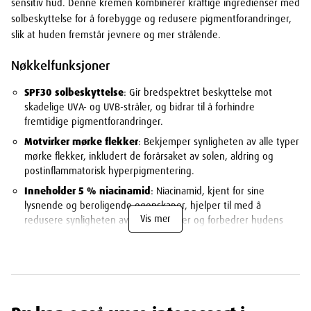
sensitiv hud. Denne kremen kombinerer kraftige ingredienser med
solbeskyttelse for å forebygge og redusere pigmentforandringer,
slik at huden fremstår jevnere og mer strålende.
Nøkkelfunksjoner
SPF30 solbeskyttelse
: Gir bredspektret beskyttelse mot
skadelige UVA- og UVB-stråler, og bidrar til å forhindre
fremtidige pigmentforandringer.
Motvirker mørke flekker
: Bekjemper synligheten av alle typer
mørke flekker, inkludert de forårsaket av solen, aldring og
postinflammatorisk hyperpigmentering.
Inneholder 5 % niacinamid
: Niacinamid, kjent for sine
lysnende og beroligende egenskaper, hjelper til med å
Vis mer
redusere synligheten av mørke flekker og forbedrer hudens
tekstur.
MELASYLTM-teknologi
: En unik ingrediens som bidrar til å
korrigere eksisterende pigmentforandringer og forhindre nye.
Hypoallergen formel
: Spesielt utviklet for sensitiv hud,
minimere risikoen for irritasjon og allergiske reaksjoner.