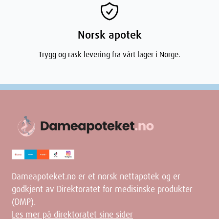
det produktet du har kjøpt.
Norsk apotek
Trygg og rask levering fra vårt lager i Norge.
Dimensjoner
Width
3.5
cm
Height
2.9
cm
Depth
15.5
cm
Dameapoteket.no er et norsk nettapotek og er
Weight
58
g
godkjent av Direktoratet for medisinske produkter
(DMP).
Les mer på direktoratet sine sider