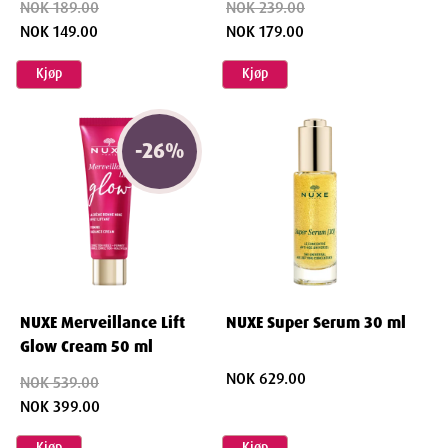
NOK 189.00
NOK 239.00
Navn
NOK 149.00
NOK 179.00
Leverandør
:
Bonaventura Sales As
Kjøp
Kjøp
Varenummer
: 968432
Ingredienser
-
26
%
Helianthus Annuus (Sunflower) Seed Oil, Butyrospermum Parkii
(Shea) Butter, Cera Alba/Beeswax, C10-18 Triglycerides,
Caprylic/Capric Triglyceride, Parfum/Fragrance,
Oleic/Linoleic/Linolenic Polyglycerides, Tocopherol, Glyceryl
Caprylate, Rosa Centifolia Flower Extract, Lithospermum
Erythrorhizon Root Extract, Simmondsia Chinensis (Jojoba) Seed Oil,
NUXE Merveillance Lift
NUXE Super Serum 30 ml
Citric Acid, Benzyl Benzoate, Isoeugenol [N4109/A].
Glow Cream 50 ml
NOK 629.00
NOK 539.00
NOK 399.00
Kjøp
Kjøp