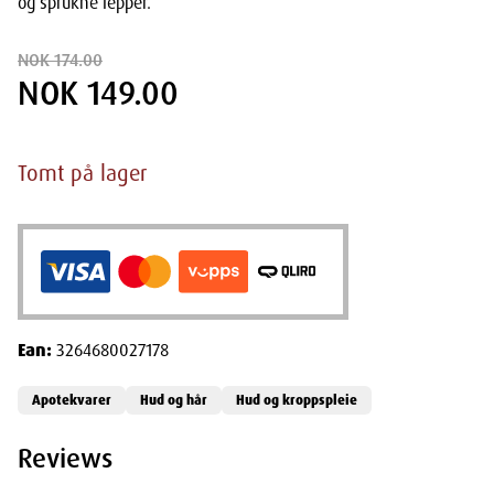
og sprukne lepper.
NOK 174.00
NOK 149.00
Tomt på lager
Ean:
3264680027178
Apotekvarer
Hud og hår
Hud og kroppspleie
Reviews