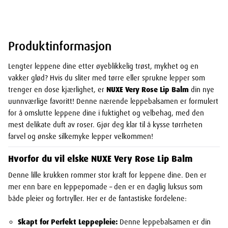
Produktinformasjon
Lengter leppene dine etter øyeblikkelig trøst, mykhet og en
vakker glød? Hvis du sliter med tørre eller sprukne lepper som
trenger en dose kjærlighet, er
NUXE Very Rose Lip Balm
din nye
uunnværlige favoritt! Denne nærende leppebalsamen er formulert
for å omslutte leppene dine i fuktighet og velbehag, med den
mest delikate duft av roser. Gjør deg klar til å kysse tørrheten
farvel og ønske silkemyke lepper velkommen!
Hvorfor du vil elske NUXE Very Rose Lip Balm
Denne lille krukken rommer stor kraft for leppene dine. Den er
mer enn bare en leppepomade – den er en daglig luksus som
både pleier og fortryller. Her er de fantastiske fordelene:
Skapt for Perfekt Leppepleie:
Denne leppebalsamen er din