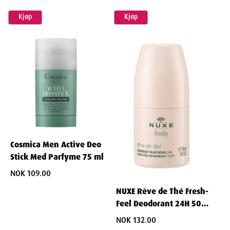
Kjøp
Kjøp
Cosmica Men Active Deo
Stick Med Parfyme 75 ml
NOK 109.00
NUXE Rêve de Thé Fresh-
Feel Deodorant 24H 50
ml
NOK 132.00