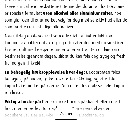
likevel gir pålitelig beskyttelse? Denne deodoranten fra L'Occitane
er spesielt formulert
uten alkohol eller aluminiumsalter
, noe
som gjør den til et utmerket valg for deg med sensitiv hud eller de
som foretrekker naturlige alternativer.
Forestil deg en deodorant som effektivt forhindrer lukt som
kommer av bakterieutvikling, og etterlater deg med en sofistikert
krydret duft med elegante undertoner av tre. Den gir langvarig
beskyttelse gjennom dagen, slik at du kan føle deg trygg og fresh
fra morgen til kveld.
En behagelig bruksopplevelse hver dag:
Deodoranten føles
behagelig på huden, tørker raskt etter påføring, og etterlater
ingen hvite merker på klærne. Den gir en frisk følelse hele dagen –
ren luksus!
Viktig å huske på:
Den skal ikke brukes på skadet eller irritert
hud, men er perfekt for daglig bruk. Den er en del av den
Vis mer
populære Eau Des Baux-kolleksjonen fra L'Occitane, og
representerer L'Occitane's forpliktelse til naturlige ingredienser og
skånsom hudpleie. Dette gjør den til et ideelt valg for