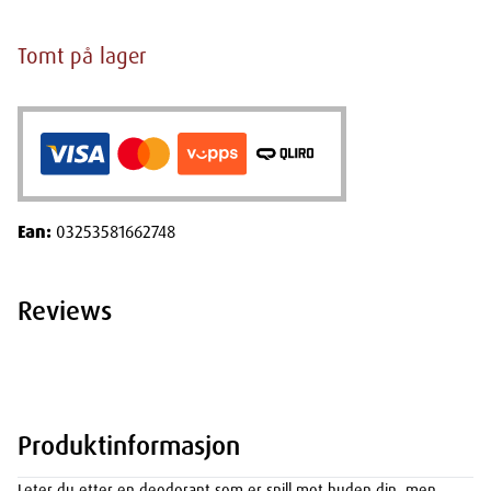
Tomt på lager
Ean:
03253581662748
Reviews
Produktinformasjon
Leter du etter en deodorant som er snill mot huden din, men