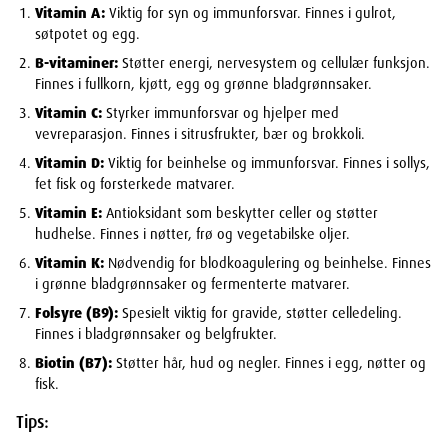
Vitamin A:
Viktig for syn og immunforsvar. Finnes i gulrot,
søtpotet og egg.
B-vitaminer:
Støtter energi, nervesystem og cellulær funksjon.
Finnes i fullkorn, kjøtt, egg og grønne bladgrønnsaker.
Vitamin C:
Styrker immunforsvar og hjelper med
vevreparasjon. Finnes i sitrusfrukter, bær og brokkoli.
Vitamin D:
Viktig for beinhelse og immunforsvar. Finnes i sollys,
fet fisk og forsterkede matvarer.
Vitamin E:
Antioksidant som beskytter celler og støtter
hudhelse. Finnes i nøtter, frø og vegetabilske oljer.
Vitamin K:
Nødvendig for blodkoagulering og beinhelse. Finnes
i grønne bladgrønnsaker og fermenterte matvarer.
Folsyre (B9):
Spesielt viktig for gravide, støtter celledeling.
Finnes i bladgrønnsaker og belgfrukter.
Biotin (B7):
Støtter hår, hud og negler. Finnes i egg, nøtter og
fisk.
Tips: