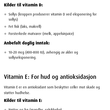
Kilder til vitamin D:
Sollys (kroppen produserer vitamin D ved eksponering for
sollys)
Fet fisk (laks, makrell)
Forsterkede matvarer (melk, appelsinjuice)
Anbefalt daglig inntak:
10–20 mcg (400–800 IU), avhengig av alder og
sollyseksponering.
Vitamin E: For hud og antioksidasjon
Vitamin E er en antioksidant som beskytter celler mot skade og
støtter hudhelse.
Kilder til vitamin E:
Nøtter og frø (mandler, solsikkefrø)