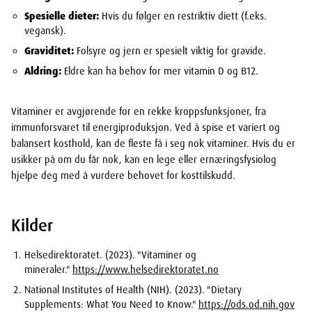
Spesielle dieter:
Hvis du følger en restriktiv diett (f.eks.
vegansk).
Graviditet:
Folsyre og jern er spesielt viktig for gravide.
Aldring:
Eldre kan ha behov for mer vitamin D og B12.
Vitaminer er avgjørende for en rekke kroppsfunksjoner, fra
immunforsvaret til energiproduksjon. Ved å spise et variert og
balansert kosthold, kan de fleste få i seg nok vitaminer. Hvis du er
usikker på om du får nok, kan en lege eller ernæringsfysiolog
hjelpe deg med å vurdere behovet for kosttilskudd.
Kilder
Helsedirektoratet. (2023). "Vitaminer og
mineraler."
https://www.helsedirektoratet.no
National Institutes of Health (NIH). (2023). "Dietary
Supplements: What You Need to Know."
https://ods.od.nih.gov