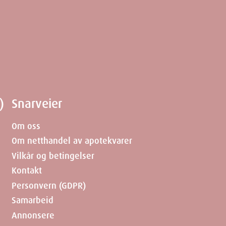
ropyl Alcohol, Sodium Benzoate, Panthenol,
)
Snarveier
Om oss
ner
Om netthandel av apotekvarer
Vilkår og betingelser
7.5
cm
Kontakt
Personvern (GDPR)
2.8
cm
Samarbeid
Annonsere
17.7
cm