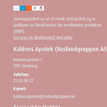
Ingredienser
Dameapoteket.no er et norsk nettapotek og er
Aqua, Citric acid , Urea, Xanthan Gum, Glycerin, Isop
godkjent av Direktoratet for medisinske produkter
Sodium Benzotriazolyl Butylphenol Sulfonate.
(DMP).
Les mer på direktoratet sine sider
Kaldnes Apotek (Roslandgruppen AS
Rambergveien 1
Dimensjo
3115 Tønsberg
Telefon:
Width
31 02 00 22
E-post:
Height
kaldnesapotek@roslandgruppen.no
Depth