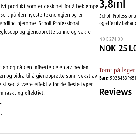
3,8ml
tivt produkt som er designet for å bekjempe
asert på den nyeste teknologien og er
Scholl Profession
handling hjemme. Scholl Professional
og effektiv behan
neglesopp og gjenopprette sunne og vakre
NOK 274.00
NOK 251.
len og nå den infiserte delen av neglen.
Tomt på lager
en og bidra til å gjenopprette sunn vekst av
Ean:
5038483965
ist seg å være effektiv for de fleste typer
Reviews
n raskt og effektivt.
 bruke og kan gjøres hjemme uten å måtte
eg for smerte eller ubehag under