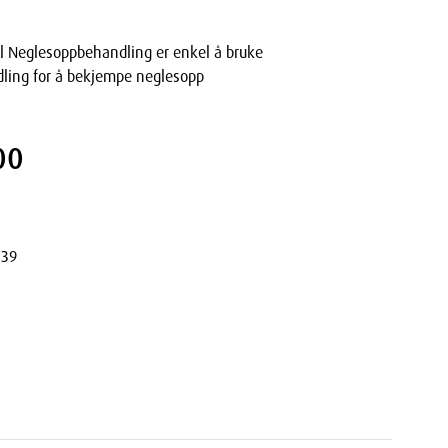
al Neglesoppbehandling er enkel å bruke
dling for å bekjempe neglesopp
00
139