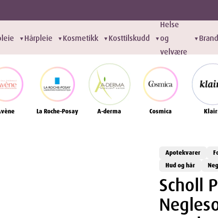
Helse
leie
Hårpleie
Kosmetikk
Kosttilskudd
og
Bran
▼
▼
▼
▼
▼
velvære
Avène
La Roche-Posay
A-derma
Cosmica
Klair
Apotekvarer
F
Hud og hår
Neg
Scholl 
Negles