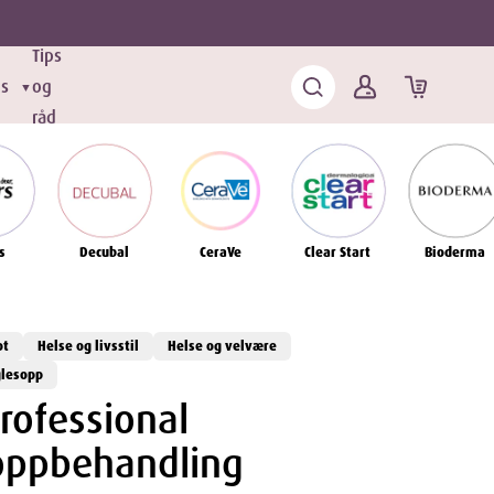
Tips
ds
og
▼
råd
s
Decubal
CeraVe
Clear Start
Bioderma
ot
Helse og livsstil
Helse og velvære
lesopp
Professional
oppbehandling