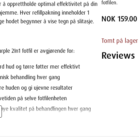
fotfilen.
for å opprettholde optimal effektivitet på din
er hjemme. Hver refillpakning inneholder 1
NOK 159.00
ge hodet begynner å vise tegn på slitasje.
Tomt på lager
ple 2In1 fotfil er avgjørende for:
Reviews
ard hud og tørre føtter mer effektivt
ienisk behandling hver gang
tere huden og gi ujevne resultater
evetiden på selve fotfilenheten
høye kvalitet på behandlingen hver gang
le 2In1 fotfil, bør du være oppmerksom på