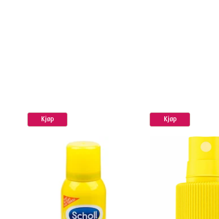
Sjekk at det nye rullehodet sitter godt fast
Roter hodet forsiktig for å sikre at det er korrekt in
Slå på enheten kort for å bekrefte at alt fungerer
Tips for optimal ytelse og levetid
For å få mest mulig ut av din Scholl Purple 2In1 fotfil 
ekspertrådene:
Kjøp
Kjøp
Rengjør etter hver bruk
: Fjern hudrester fra rul
Oppbevar tørt
: Fuktighet kan redusere levetiden 
Unngå deling
: Av hygieniske årsaker bør hver pe
Bruk riktig teknikk
: La fotfilen gjøre jobben - ik
Planlegg utskiftninger
: Ha alltid en ekstra refil
fotpleierutine