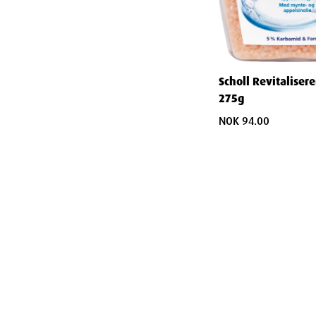
Ha den nye refillpakningen klar
2. Fjerning av gammelt rullehode
Hold fotfilen trygt i den ene hånden
Scholl Revitaliser
275g
Trykk på utløserknappen på siden av fotfilen
NOK 94.00
Dra det gamle rullehodet ut av enheten med et b
Kast det brukte rullehodet på en hygienisk måte
3. Installering av nytt rullehode
Ta det nye rullehodet ut av emballasjen
Sett den ene enden av rullehodet inn i sporet på t
Dytt inn den nedre enden av refill-enheten
Press rullehodet bestemt ned til du hører et klikk s
4. Kontroll