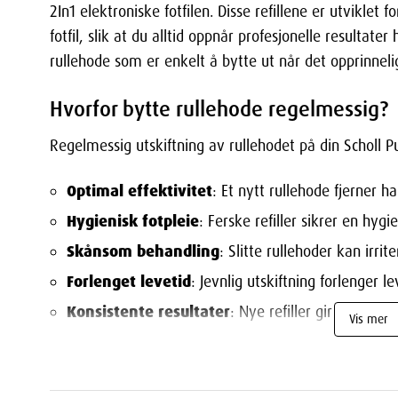
2In1 elektroniske fotfilen. Disse refillene er utviklet 
fotfil, slik at du alltid oppnår profesjonelle resultat
rullehode som er enkelt å bytte ut når det opprinneli
Hvorfor bytte rullehode regelmessig?
Regelmessig utskiftning av rullehodet på din Scholl Pur
Optimal effektivitet
: Et nytt rullehode fjerner h
Hygienisk fotpleie
: Ferske refiller sikrer en hyg
Skånsom behandling
: Slitte rullehoder kan irri
Forlenget levetid
: Jevnlig utskiftning forlenger l
Konsistente resultater
: Nye refiller gir samme 
Vis mer
Når bør du bytte rullehode?
For å opprettholde optimal ytelse på din Scholl Purp