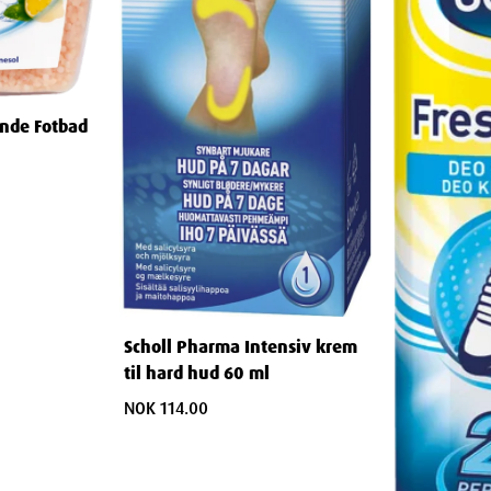
ende Fotbad
estemt grep
Scholl Pharma Intensiv krem
oppen av fotfilen
til hard hud 60 ml
NOK 114.00
om indikerer at det er riktig plassert