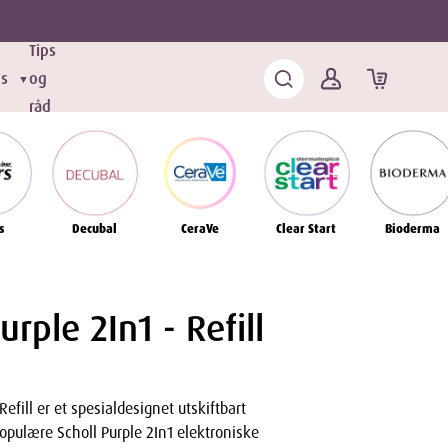
Tips
ds
og
▼
råd
s
Decubal
CeraVe
Clear Start
Bioderma
urple 2In1 - Refill
Refill er et spesialdesignet utskiftbart
populære Scholl Purple 2In1 elektroniske