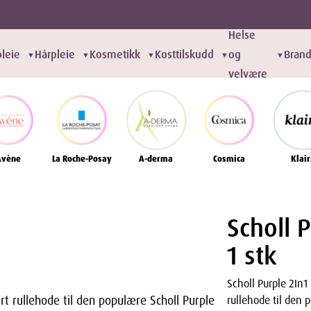
Helse
leie
Hårpleie
Kosmetikk
Kosttilskudd
og
Bran
▼
▼
▼
▼
▼
velvære
Avène
La Roche-Posay
A-derma
Cosmica
Klair
Scholl P
1 stk
Scholl Purple 2In1 
bart rullehode til den populære Scholl Purple
rullehode til den 