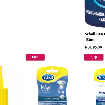
stallert
 som det skal
Scholl Deo 
150ml
og de tilhørende refillene, følg disse
NOK 85.00
Kjøp
Kjøp
lehodet for å bevare effektiviteten
på både refill og hoveddel
rson ha sitt eget rullehode
ke press for hardt
l tilgjengelig for å unngå avbrudd i din