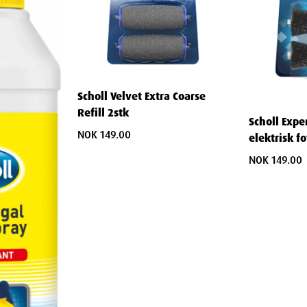
ler
 er resirkulerbare i sin helhet, kan du følge
ing:
Scholl Velvet Extra Coarse
nsatte produkter
Refill 2stk
Scholl Exper
 som tilbyr innsamlingsprogrammer
NOK 149.00
elektrisk fo
ld og rengjøring
NOK 149.00
 Refill
l elektroniske fotfiler?
Scholl Purple 2In1 elektroniske fotfiler. De
fotfiler fra andre merker.