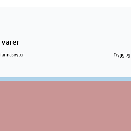
anvendelse med øyedråper
 risiko for forstyrrelse i blod- og
gap) som krever akutt behandling og som
on,
sepsis
(når bakterier og deres toksiner
næring, kronisk
alkoholisme
, og hvis
 varer
 farmasøyter.
Trygg og 
ppkast)
l (f.eks. Paracet, Panodil, Pinex Forte,
 med lege.
åvirke evnen til å kjøre bil eller bruke