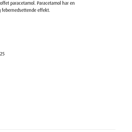
toffet paracetamol. Paracetamol har en
g febernedsettende effekt.
25