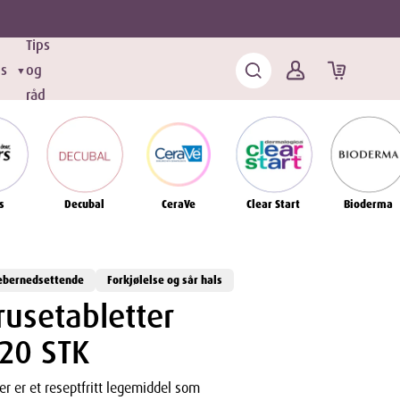
Tips
ds
og
▼
råd
s
Decubal
CeraVe
Clear Start
Bioderma
ebernedsettende
Forkjølelse og sår hals
rusetabletter
20 STK
er er et reseptfritt legemiddel som