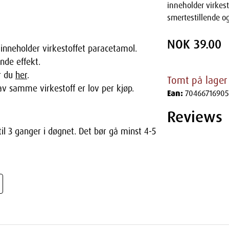
inneholder virkes
smertestillende o
NOK 39.00
 inneholder virkestoffet paracetamol.
nde effekt.
r du
her
.
Tomt på lager
av samme virkestoff er lov per kjøp.
Ean:
70466716905
Reviews
til 3 ganger i døgnet. Det bør gå minst 4-5