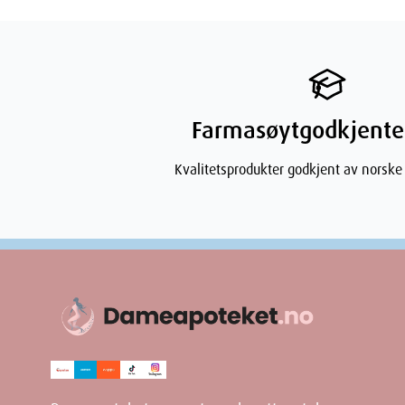
Kloramfenikol (antibiotika), men ikke ved lokal 
Flukloksacillin (antibiotika), på grunn av en alvorlig
væskebalansen (metabolsk
acidose
med høyt anion
kan oppstå særlig ved alvorlig nedsatt nyrefunksj
sirkulerer i blod og fører til organskade), underer
Farmasøytgodkjente
maksimale daglige doser av paracetamol brukes.
Probenecid (giktlegemiddel)
Kvalitetsprodukter godkjent av norske
Metoklopramid eller domperidon (mot
kvalme
og o
Kolestyramin (mot høyt
kolesterol
)
Bruk ikke andre legemidler som inneholder paracetamo
Paralgin forte) samtidig med Pinex uten etter avtale
Kjøring og bruk av maskiner
Legemidlet antas ikke å p