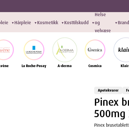
Helse
leie
Hårpleie
Kosmetikk
Kosttilskudd
og
Bran
▼
▼
▼
▼
▼
velvære
Avène
La Roche-Posay
A-derma
Cosmica
Klair
Apotekvarer
F
Pinex b
500mg 
Pinex brusetablett