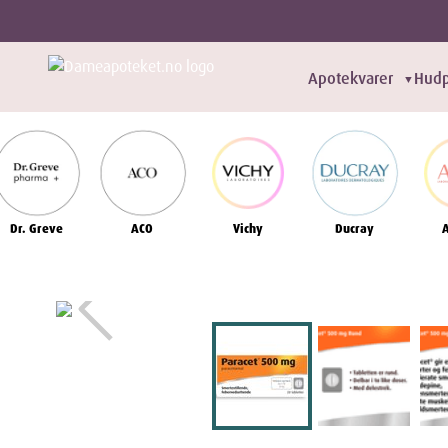
Apotekvarer
Hudp
▼
Dr. Greve
ACO
Vichy
Ducray