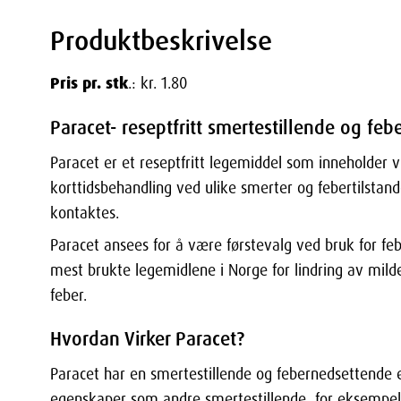
Produktbeskrivelse
Pris pr. stk
.: kr. 1.80
Paracet- reseptfritt smertestillende og f
Paracet er et reseptfritt legemiddel som inneholder 
korttidsbehandling ved ulike smerter og febertilstand
kontaktes.
Paracet ansees for å være førstevalg ved bruk for febe
mest brukte legemidlene i Norge for lindring av mild
feber.
Hvordan Virker Paracet?
Paracet har en smertestillende og febernedsettende
egenskaper som andre smertestillende, for eksempel