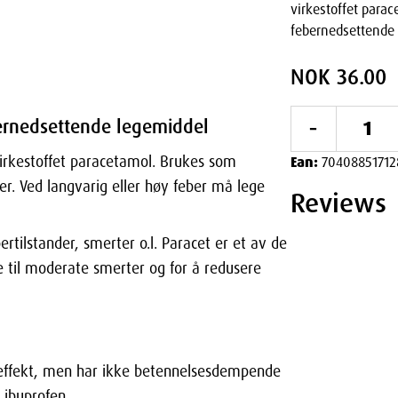
virkestoffet parac
febernedsettende 
NOK 36.00
-
ebernedsettende legemiddel
virkestoffet paracetamol. Brukes som
Ean:
70408851712
er. Ved langvarig eller høy feber må lege
Reviews
rtilstander, smerter o.l. Paracet er et av de
e til moderate smerter og for å redusere
 effekt, men har ikke betennelsesdempende
 ibuprofen.