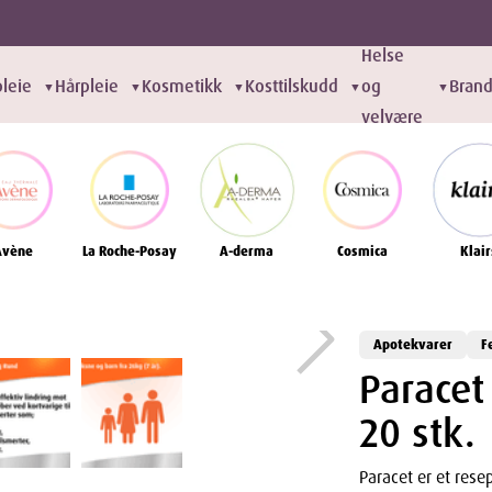
Helse
leie
Hårpleie
Kosmetikk
Kosttilskudd
og
Bran
▼
▼
▼
▼
▼
velvære
Avène
La Roche-Posay
A-derma
Cosmica
Klair
Apotekvarer
F
Paracet
20 stk.
Paracet er et rese