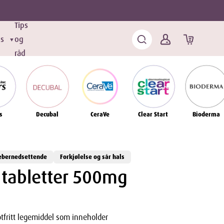
Tips
ds
og
▼
råd
s
Decubal
CeraVe
Clear Start
Bioderma
ebernedsettende
Forkjølelse og sår hals
 tabletter 500mg
ptfritt legemiddel som inneholder