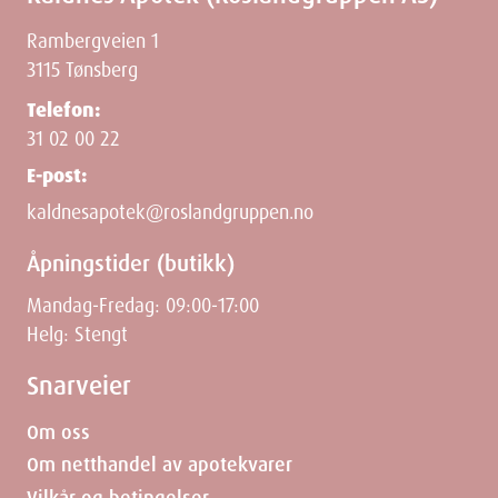
Dimensjoner
Rambergveien 1
3115 Tønsberg
Width
6.9
cm
Telefon:
31 02 00 22
Height
3.8
cm
E-post:
Depth
11.3
cm
kaldnesapotek@roslandgruppen.no
Åpningstider (butikk)
Weight
31
g
Mandag-Fredag: 09:00-17:00
Helg: Stengt
Snarveier
Om oss
Om netthandel av apotekvarer
Vilkår og betingelser