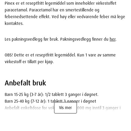
Pinex er et reseptfritt legemiddel som inneholder virkestoffet
paracetamol. Paracetamol har en smertestillende og
febernedsettende effekt. Ved høy eller vedvarende feber må lege
kontaktes.
Les pakningsvedlegg før bruk. Pakningsvedlegg finner du
her
.
OBS! Dette er et reseptfritt legemiddel. Kun 1 vare av samme
virkestoff er tillatt per kjøp.
Anbefalt bruk
Barn 15-25 kg (3-7 år): 1/2 tablett 3 ganger i døgnet.
Barn 25-40 kg (7-12 år): 1 tablett 3 ganger i døgnet
Vis mer
Anbefalt enkeltdose for voksne er 500-1000 mg inntil 3 ganger i
døgnet. Det bør gå minst 4-5 timer mellom hver dosering.
Pinex må tas gjennom munnen.