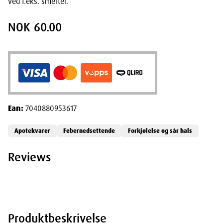
ved f.eks. smerter.
NOK 60.00
Ean:
7040880953617
Apotekvarer
Febernedsettende
Forkjølelse og sår hals
Reviews
Produktbeskrivelse