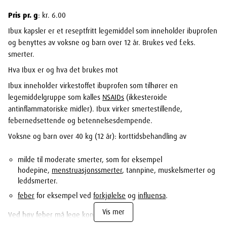
Pris pr. g
: kr. 6.00
Ibux kapsler er et reseptfritt legemiddel som inneholder ibuprofen
og benyttes av voksne og barn over 12 år. Brukes ved f.eks.
smerter.
Hva Ibux er og hva det brukes mot
Ibux inneholder virkestoffet ibuprofen som tilhører en
legemiddelgruppe som kalles
NSAIDs
(ikkesteroide
antinflammatoriske midler). Ibux virker smertestillende,
febernedsettende og betennelsesdempende.
Voksne og barn over 40 kg (12 år): korttidsbehandling av
milde til moderate smerter, som for eksempel
hodepine,
menstruasjonssmerter
, tannpine, muskelsmerter og
leddsmerter.
feber
for eksempel ved
forkjølelse
og
influensa
.
Vis mer
Ved høy
feber
må lege kontaktes.