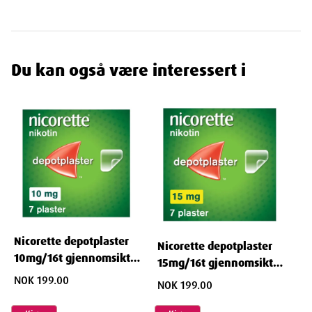
Norsk nettapotek som leverer apotekvarer hjem til deg. Apotek
på nett passer for deg som ønsker apotekvarer til gode priser rett
på døren.
Du kan også være interessert i
Dimensjoner
Width
8.69
cm
Height
5.5
cm
Nicorette depotplaster
Nicorette depotplaster
10mg/16t gjennomsiktig
15mg/16t gjennomsiktig
Depth
10.8
cm
7 STK
7 STK
NOK 199.00
NOK 199.00
Weight
92
g