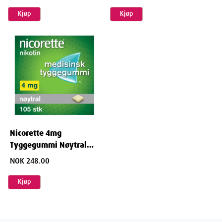
Kjøp
Kjøp
Nicorette 4mg
Tyggegummi Nøytral
Smak 105stk
NOK 248.00
Kjøp