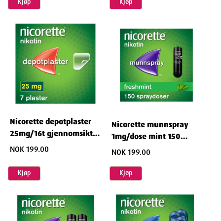
Kjøp
Kjøp
Nicorette depotplaster
Nicorette munnspray
25mg/16t gjennomsiktig
1mg/dose mint 150
7 STK
DOSER
NOK 199.00
NOK 199.00
Kjøp
Kjøp