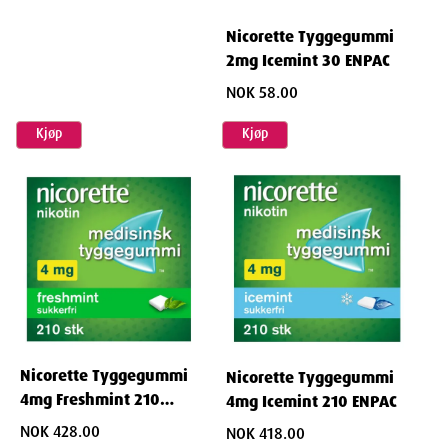
Nicorette Tyggegummi
2mg Icemint 30 ENPAC
NOK 58.00
Kjøp
Kjøp
Nicorette Tyggegummi
Nicorette Tyggegummi
4mg Freshmint 210
4mg Icemint 210 ENPAC
ENPAC
NOK 428.00
NOK 418.00