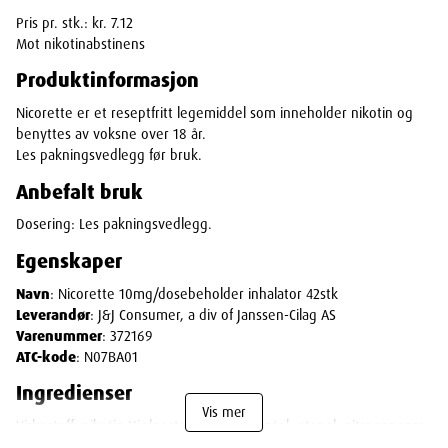
Pris pr. stk.: kr. 7.12
Mot nikotinabstinens
Produktinformasjon
Nicorette er et reseptfritt legemiddel som inneholder nikotin og
benyttes av voksne over 18 år.
Les pakningsvedlegg før bruk.
Anbefalt bruk
Dosering: Les pakningsvedlegg.
Egenskaper
Navn
: Nicorette 10mg/dosebeholder inhalator 42stk
Leverandør
: J&J Consumer, a div of Janssen-Cilag AS
Varenummer
: 372169
ATC-kode
: N07BA01
Ingredienser
Vis mer
Virkestoff: nikotin Hjelpestoffer: Levomentol, etanol, nitrogengass,
porøs plugg (HD-polyetylen).