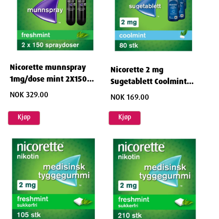
Nicorette munnspray
Nicorette 2 mg
1mg/dose mint 2X150
Sugetablett Coolmint
DOSER
4x20 stk
NOK 329.00
NOK 169.00
Kjøp
Kjøp