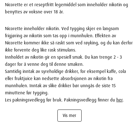
Nicorette er et reseptfritt legemiddel som inneholder nikotin og
benyttes av voksne over 18 år.
Nicorette inneholder nikotin. Ved tygging skjer en langsom
frigjøring av nikotin som tas opp i munnhulen. Effekten av
Nicorette kommer ikke så raskt som ved røyking, og du kan derfor
ikke forvente deg like rask stimulans.
Innholdet av nikotin gir en spesiell smak. Du kan trenge 2 - 3
dager for å venne deg til denne smaken.
Samtidig inntak av syreholdige drikker, for eksempel kaffe, cola
eller fruktjuice kan nedsette absorbsjonen av nikotin fra
munnhulen. Inntak av slike drikker bør unngås de siste 15
minuttene før tygging.
Les pakningsvedlegg før bruk. Pakningsvedlegg finner du
her
.
Vis mer
Anbefalt bruk