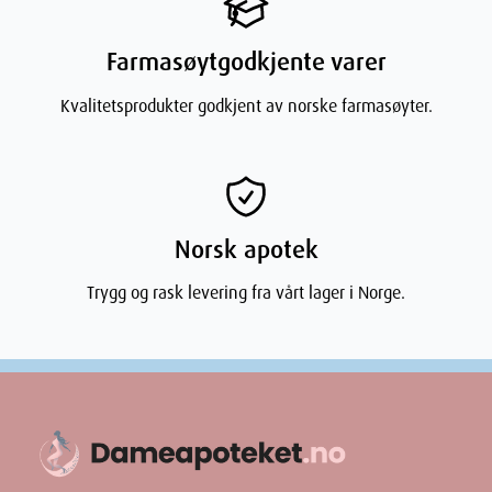
Les nøye gjennom bruksanvisning for Nicorette depotplaster som
følger med den pakningen før bruk.
Farmasøytgodkjente varer
Innledende kombinasjonsbehandling
Ett plaster daglig av styrken 25 mg/16 timer i 8 uker. Plasteret
Kvalitetsprodukter godkjent av norske farmasøyter.
settes på om morgenen og tas av ved sengetid.
Bruk Nicorette 2 mg tyggegummi sammen med Nicorette
depotplaster etter følgende anbefalt dosering:
Anbefalt dose er minimum 4 tyggegummier (2 mg) om dagen, og i
Norsk apotek
de fleste tilfeller er 5-6 tyggegummi pr. dag tilstrekkelig i tillegg til
plaster. Bruk ikke mer enn 24 tyggegummi pr. dag.
Trygg og rask levering fra vårt lager i Norge.
Etter 8 uker med kombinasjonsbehandling, reduseres dosen
gradvis etter ett av de følgende to alternativ:
Nedtrapping – alternativ 1
Etter de første 8 behandlingsukene går du over til Nicorette
depotplaster med lavere styrke: Ett plaster daglig av styrken
15 mg/16 timer i 2 uker, deretter ett plaster daglig av styrken
10 mg/16 timer i 2 uker.