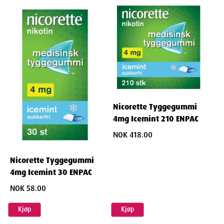
behov. Det er i de fleste tilfellene tilstrekkelig med 8-12
tyggegummi daglig, uansett styrke. Bruk ikke flere enn 24
tyggegummier daglig.
Velg styrken på tyggegummien ut fra hvor nikotinavhengig du er.
Dersom du røyker mer enn 20 sigaretter pr. dag eller anser deg
for å være sterkt nikotinavhengig, anbefales det å begynne med 4
mg. Styrken 2 mg kan være startdose eller nedtrappingsdose.
Røykeavvenning
Nicorette Tyggegummi
Ved røykeavvenning skal du ikke røyke og bruke Nicorette
4mg Icemint 210 ENPAC
samtidig. Behandlingsvarigheten er individuell. Vanligvis vil det
være nødvendig med minst 3 måneders behandling. Etter 3
NOK 418.00
måneder skal du gradvis redusere antall tyggegummier som
brukes per dag. Behandlingen bør avsluttes når dosen er redusert
Nicorette Tyggegummi
til 1-2 tyggegummier per dag. Lengre behandlingstid enn 1 år
4mg Icemint 30 ENPAC
anbefales ikke. I visse tilfeller kan lengre behandlingstid være
NOK 58.00
nødvendig for ikke å begynne å røyke igjen. Gjenværende
tyggegummier bør spares da trang til røyking kan oppstå brått
Kjøp
Kjøp
igjen.