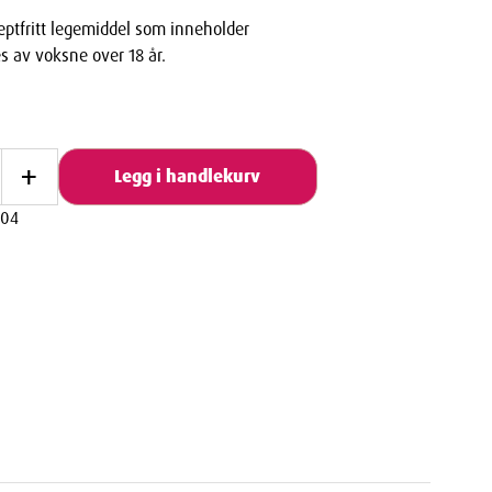
septfritt legemiddel som inneholder
s av voksne over 18 år.
+
Legg i handlekurv
804