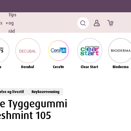
Tips
ds
og
▼
råd
s
Decubal
CeraVe
Clear Start
Bioderma
else og livsstil
Røykeavvenning
tte Tyggegummi
eshmint 105