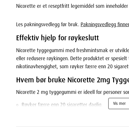
Nicorette er et reseptfritt legemiddel som inneholder
Les pakningsvedlegg før bruk.
Pakningsvedlegg finner
Effektiv hjelp for røykeslutt
Nicorette tyggegummi med freshmintsmak er utviklet
eller redusere røykingen. Dette produktet er spesielt
nikotinavhengighet, som røyker færre enn 20 sigarett
Hvem bør bruke Nicorette 2mg Tyg
Nicorette 2 mg tyggegummi er ideell for personer s
Vis mer
Røyker færre enn 20 sigaretter daglig.
Anser seg selv for å ha lav til moderat nikotinavhe
Fordeler med Nicorette 2mg Freshm