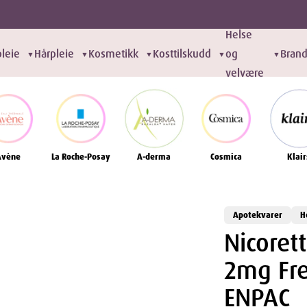
Helse
leie
Hårpleie
Kosmetikk
Kosttilskudd
og
Bran
▼
▼
▼
▼
▼
velvære
Avène
La Roche-Posay
A-derma
Cosmica
Klair
Apotekvarer
H
Nicore
2mg Fr
ENPAC