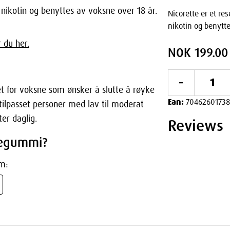
 nikotin og benyttes av voksne over 18 år.
Nicorette er et re
nikotin og benytte
 du her.
NOK 199.00
-
 for voksne som ønsker å slutte å røyke
Ean:
7046260173
 tilpasset personer med lav til moderat
er daglig.
Reviews
gegummi?
om:
ngighet.
int Tyggegummi