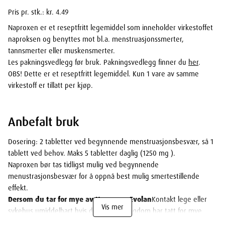
Pris pr. stk.: kr. 4.49
Naproxen er et reseptfritt legemiddel som inneholder virkestoffet
naproksen og benyttes mot bl.a. menstruasjonssmerter,
tannsmerter eller muskensmerter.
Les pakningsvedlegg før bruk. Pakningsvedlegg finner du
her
.
OBS! Dette er et reseptfritt legemiddel. Kun 1 vare av samme
virkestoff er tillatt per kjøp.
Anbefalt bruk
Dosering: 2 tabletter ved begynnende menstruasjonsbesvær, så 1
tablett ved behov. Maks 5 tabletter daglig (1250 mg ).
Naproxen bør tas tidligst mulig ved begynnende
menustrasjonsbesvær for å oppnå best mulig smertestillende
effekt.
Dersom du tar for mye av Naproxen Evolan
Kontakt lege eller
Vis mer
sykehus umiddelbart hvis du eller en ungdom har tatt for mye
legemiddel, eller hvis et barn har fått i seg legemiddel ved et