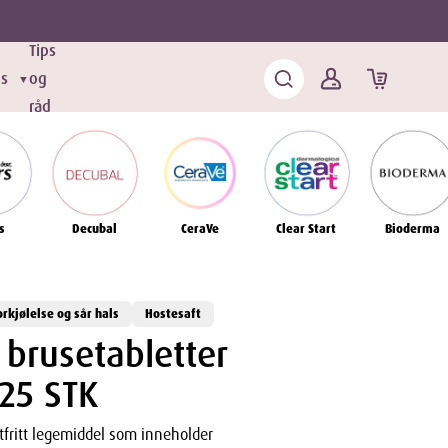
Tips
ds
og
▼
råd
s
Decubal
CeraVe
Clear Start
Bioderma
orkjølelse og sår hals
Hostesaft
 brusetabletter
25 STK
tfritt legemiddel som inneholder