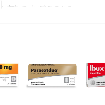
m slimhoste, perfekt for voksne som søker
eigt slim hos voksne ved forkjølelse og
 pakningen eller etter anbefaling fra lege
 18 år.
og ved romtemperatur.