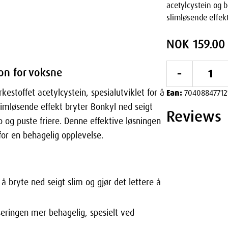
acetylcystein og b
slimløsende effek
NOK 159.00
-
on for voksne
kestoffet acetylcystein, spesialutviklet for å
Ean:
70408847712
limløsende effekt bryter Bonkyl ned seigt
Reviews
p og puste friere. Denne effektive løsningen
or en behagelig opplevelse.
 å bryte ned seigt slim og gjør det lettere å
eringen mer behagelig, spesielt ved