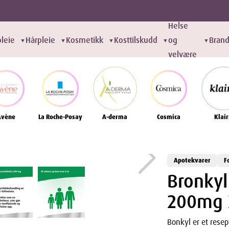
Helse
leie
Hårpleie
Kosmetikk
Kosttilskudd
og
Bran
▼
▼
▼
▼
▼
velvære
Avène
La Roche-Posay
A-derma
Cosmica
Klair
Apotekvarer
F
Bronkyl
200mg 
Bonkyl er et resep