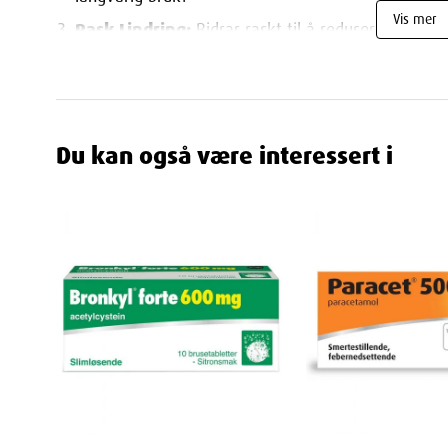
Vis mer
Rask Lindring:
Bidrar raskt til å redusere plagso
effektiv lindring.
Bruksområder
Slimhoste:
Ideell for behandling av slimhoste og s
Du kan også være interessert i
luftveisplager.
Dosering
Voksne over 18 år:
Følg doseringen som angitt på
eller apotek.
Viktig Informasjon
Aldersgrense:
Skal ikke brukes av personer under
Oppbevaring:
Oppbevares utilgjengelig for barn 