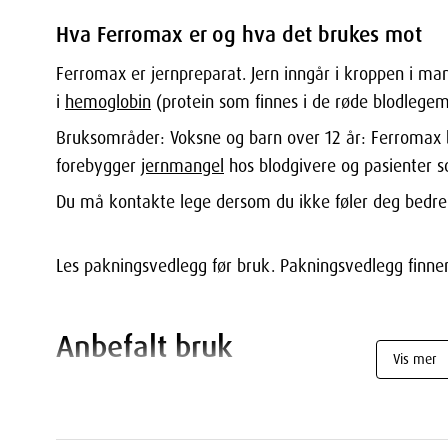
Hva Ferromax er og hva det brukes mot
Ferromax er jernpreparat. Jern inngår i kroppen i man
i
hemoglobin
(protein som finnes i de røde blodlege
Bruksområder: Voksne og barn over 12 år: Ferromax
forebygger
jernmangel
hos blodgivere og pasienter s
Du må kontakte lege dersom du ikke føler deg bedre e
Les pakningsvedlegg før bruk. Pakningsvedlegg finne
Anbefalt bruk
Vis mer
Bruk alltid dette legemidlet nøyaktig som beskrevet 
eller apotek har fortalt deg. Snakk med lege eller apo