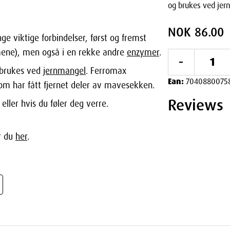
og brukes ved je
NOK 86.00
ge viktige forbindelser, først og fremst
mene), men også i en rekke andre
enzymer
.
-
 brukes ved
jernmangel
. Ferromax
Ean:
7040880075
om har fått fjernet deler av mavesekken.
Reviews
ller hvis du føler deg verre.
r du
her
.
i dette pakningsvedlegget eller som lege
tek hvis du er usikker.