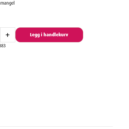
rnmangel
+
Legg i handlekurv
883