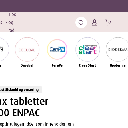
Tips
ds
og
▼
råd
s
Decubal
CeraVe
Clear Start
Bioderma
osttilskudd og ernæring
x tabletter
00 ENPAC
eptfritt legemiddel som inneholder jern