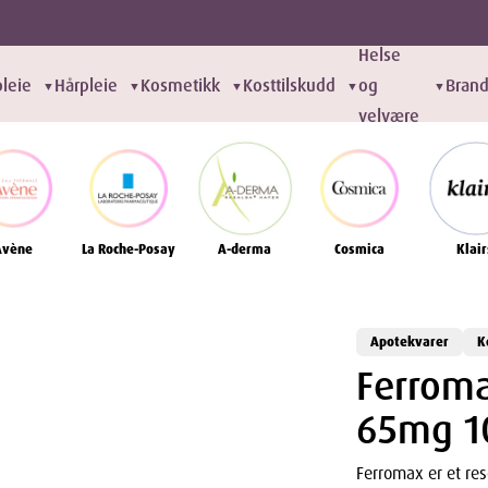
Helse
leie
Hårpleie
Kosmetikk
Kosttilskudd
og
Bran
▼
▼
▼
▼
▼
velvære
Avène
La Roche-Posay
A-derma
Cosmica
Klair
Apotekvarer
K
Ferroma
65mg 1
Ferromax er et res