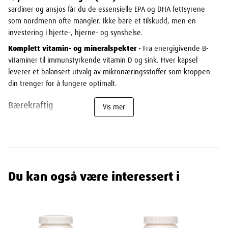
sardiner og ansjos får du de essensielle EPA og DHA fettsyrene
som nordmenn ofte mangler. Ikke bare et tilskudd, men en
investering i hjerte-, hjerne- og synshelse.
Komplett vitamin- og mineralspekter
- Fra energigivende B-
vitaminer til immunstyrkende vitamin D og sink. Hver kapsel
leverer et balansert utvalg av mikronæringsstoffer som kroppen
din trenger for å fungere optimalt.
Bærekraftig
Vis mer
Marine superingredienser
- Omega-3 fettsyrene kommer fra
bærekraftige fiskekilder, rike på EPA og DHA som støtter normal
hjertefunksjon, hjernefunksjon og bidrar til å opprettholde
normalt syn.
Betennelsesdempende kraft
- Naturlige egenskaper som kan
Du kan også være interessert i
bidra til å dempe lett inflammasjon og støtte kroppens naturlige
healing-prosesser.
Gunstig sammensetning av mineraler