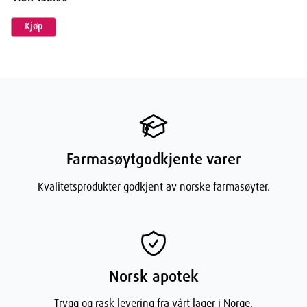
Konsentrert fiskeolje [inneholder antioksidant (tokoferoler)],
Kjøp
kapselvegg [gelatin (storfe), fuktighetsbevarer (glyserol), vann,
fargestoff (jernoksider)], fortykningsmiddel (bivoks), rapsolje,
emulgator (lecitin). Vitaminer: L-askorbinsyre, nikotinamid, DL-alfa-
tokoferylacetat, kalsium-D-pantotenat, pyridoksinhydroklorid,
riboflavin, tiaminmononitrat, retinylacetat,
pteroylmonoglutaminsyre, kolekalciferol, cyanokobalamin,
fytomenadion, D-biotin. Mineraler: magnesiumoksid,
jern(II)fumarat, mangansulfat, natriumselenat, sinkoksid,
kobbersulfat, kaliumjodat, krom(III)klorid, natriummolybdat.
Farmasøytgodkjente varer
Kvalitetsprodukter godkjent av norske farmasøyter.
Norsk apotek
Trygg og rask levering fra vårt lager i Norge.