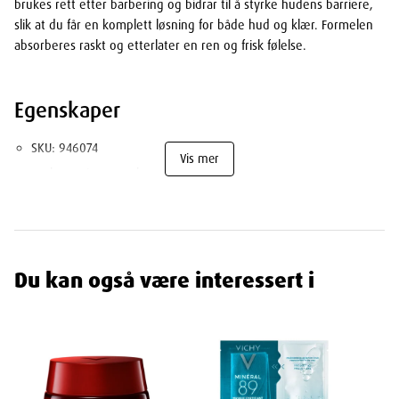
brukes rett etter barbering og bidrar til å styrke hudens barriere,
slik at du får en komplett løsning for både hud og klær. Formelen
absorberes raskt og etterlater en ren og frisk følelse.
Egenskaper
SKU: 946074
Vis mer
Package Size: 50 ml
Ingredienser
Du kan også være interessert i
AQUA / WATER / EAU • ALUMINUM CHLOROHYDRATE • DIMETHICONE •
C14-22 ALCOHOLS • PARFUM / FRAGRANCE • STEARETH-100/PEG-
136/HDI COPOLYMER • PERLITE • TETRASODIUM GLUTAMATE DIACETATE •
C12-20 ALKYL GLUCOSIDE • PENTYLENE GLYCOL (F.I.L. N70040078/1).