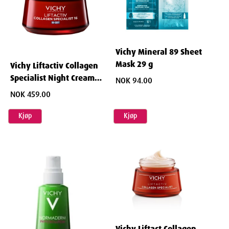
Vichy Mineral 89 Sheet
Mask 29 g
Vichy Liftactiv Collagen
Specialist Night Cream
NOK 94.00
50 ml
NOK 459.00
Kjøp
Kjøp
Vichy Liftact Collagen