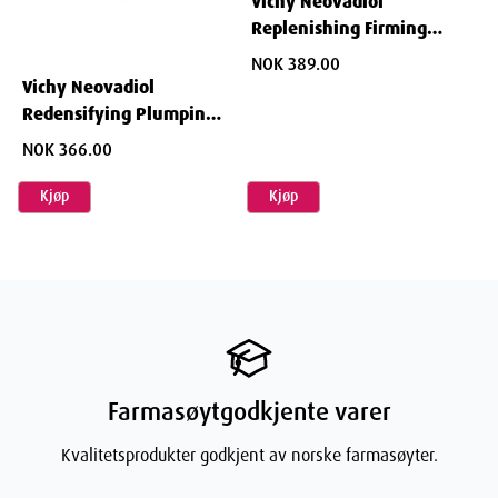
Vichy Neovadiol
Replenishing Firming
Night Cream 50 ml
NOK 389.00
Vichy Neovadiol
Redensifying Plumping
Day Cream 50 ml
NOK 366.00
Kjøp
Kjøp
Farmasøytgodkjente varer
Kvalitetsprodukter godkjent av norske farmasøyter.