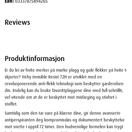
Ean:
03337875894265
Reviews
Produktinformasjon
Er du lei av hvite merker på mørke plagg og gule flekker på hvite t-
skjorter? Vichy Invisible Resist 72H er utviklet med en
revolusjonerende anti-flekk teknologi som beskytter garderoben
din. Endelig kan du bruke favorittplaggene dine med full selvtillit,
vel vitende om at de er beskyttet mot misfarging og stivhet i
stoffet.
Samtidig som den tar vare på klærne dine, gir denne avanserte
antiperspiranten deg kompromissløs og dokumentert beskyttelse
mot svette i opptil 72 timer. Den hudvennlige formelen kan trygt