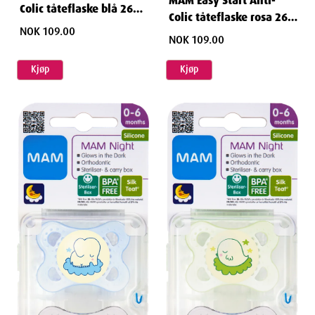
MAM Easy Start Anti-
Colic tåteflaske blå 260
Colic tåteflaske rosa 260
ml
NOK 109.00
ml
NOK 109.00
Kjøp
Kjøp