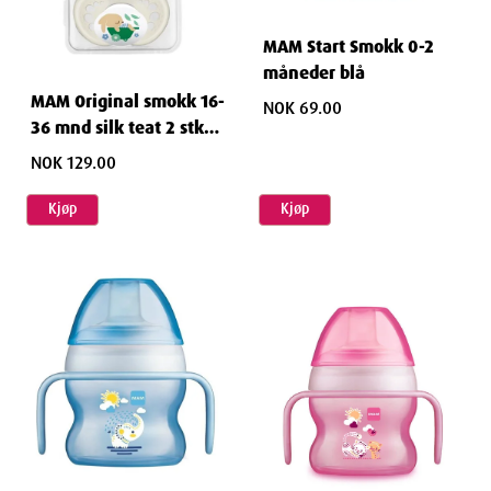
MAM Start Smokk 0-2
måneder blå
MAM Original smokk 16-
NOK 69.00
36 mnd silk teat 2 stk
blå
NOK 129.00
Kjøp
Kjøp