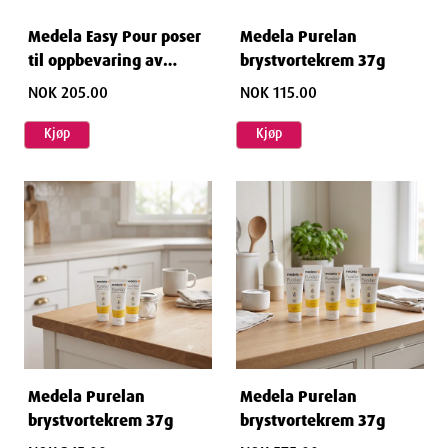
Medela Easy Pour poser
Medela Purelan
til oppbevaring av
brystvortekrem 37g
brystmelk 50 stk
NOK 205.00
NOK 115.00
Kjøp
Kjøp
Medela Purelan
Medela Purelan
brystvortekrem 37g
brystvortekrem 37g