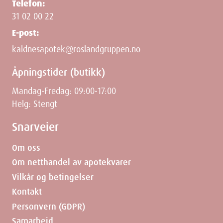
Telefon:
31 02 00 22
Height
7.3
cm
E-post:
Depth
18.5
cm
kaldnesapotek@roslandgruppen.no
Åpningstider (butikk)
Weight
133
g
Mandag-Fredag: 09:00-17:00
Helg: Stengt
Snarveier
Om oss
Om netthandel av apotekvarer
Vilkår og betingelser
Kontakt
Personvern (GDPR)
Samarbeid