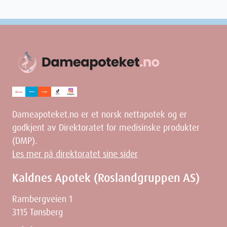
Velg MAM Easy Start Anti-Colic tåteflaske for å gi ditt barn en
komfortabel og behagelig mateopplevelse fra første stund. Denne
flasken kombinerer avansert teknologi med brukervennlighet og
design, noe som gjør den til et foretrukket valg for nye foreldre.
Egenskaper
Navn
: MAM Easy Start Anti-Colic tåteflaske rosa 260 ml
Leverandør
:
Bonaventura Sales AS
Varenummer
: 950684
Ingredienser
Dameapoteket.no er et norsk nettapotek og er
godkjent av Direktoratet for medisinske produkter
(DMP).
Les mer på direktoratet sine sider
Kaldnes Apotek (Roslandgruppen AS)
Dimensjoner
Rambergveien 1
3115 Tønsberg
Width
7.3
cm