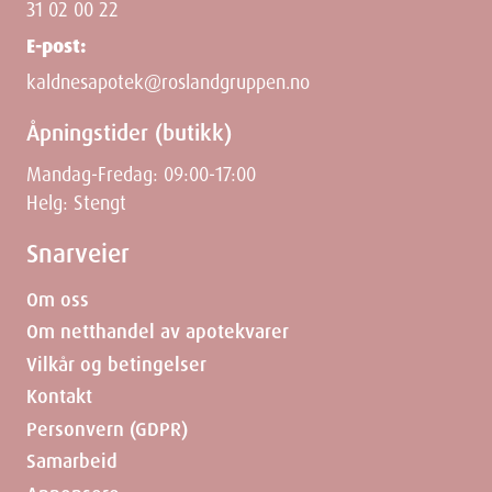
31 02 00 22
BISABOLOL, CERAMIDE NP, CITRIC ACID, FRAGRANCE, PERSEA
GRATISSIMA (AVOCADO) FRUIT EXTRACT, PHYTOSPHINGOSINE,
E-post:
PROPYLENE CARBONATE, TOCOPHERYL ACETATE.
kaldnesapotek@roslandgruppen.no
Åpningstider (butikk)
Mandag-Fredag: 09:00-17:00
Dimensjoner
Helg: Stengt
Snarveier
Width
2
cm
Om oss
Om netthandel av apotekvarer
Height
5.8
cm
Vilkår og betingelser
Depth
4.1
cm
Kontakt
Personvern (GDPR)
Weight
27
g
Samarbeid