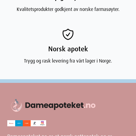
dikofenakdietylamin. Andre innholdsstoffer er karbomerer,
Kvalitetsprodukter godkjent av norske farmasøyter.
makrogolcetostearyleter, kokoylkaprylkaprat, dietylamin,
isopropylalkohol, propylenglykol, flytende parafin, parfyme
(inneholder benzylbenzoat), renset vann.
Norsk apotek
Trygg og rask levering fra vårt lager i Norge.
Dimensjoner
Width
4.9
cm
Height
3.59
cm
Depth
16.6
cm
Weight
71
g