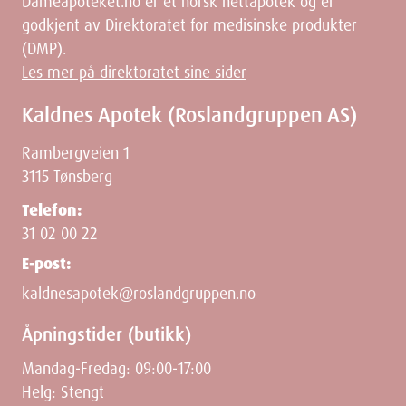
Dameapoteket.no er et norsk nettapotek og er
godkjent av Direktoratet for medisinske produkter
(DMP).
Les mer på direktoratet sine sider
Kaldnes Apotek (Roslandgruppen AS)
Rambergveien 1
3115 Tønsberg
Telefon:
31 02 00 22
E-post:
kaldnesapotek@roslandgruppen.no
Åpningstider (butikk)
Mandag-Fredag: 09:00-17:00
Helg: Stengt