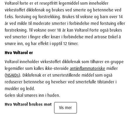
Voltarol forte er et reseptfritt legemiddel som inneholder
virkestoffet diklofenak og brukes ved smerte og betennelse ved
f.eks. forstuing og forstrekking. Brukes til voksne og barn over 14
år ved milde til moderate smerter i forbindelse med forstuing eller
forstrekning. Til voksne over 18 år kan Voltarol Forte også brukes
ved smerter i fingre eller knær i forbindelse med artrose Enkel å
smøre inn, og har effekt i opptil 12 timer.
Hva Voltarol er
Voltarol inneholder virkestoffet diklofenak som tilhører en gruppe
legemidler som kalles ikke-steroide
antiinflammatoriske
midler
(
NSAIDs
). Diklofenak er et smertestillende middel som også
reduserer betennelse og hevelser ved smertefulle tilstander i
muskler og ledd.
Gelen skal smøres inn i huden.
Hva Voltarol brukes mot
Vis mer
Voksne over 18 år: korttidsbehandling av milde til moderate
smerter i fingre og knær ved
slitasjegikt
(
artrose
).
Voksne og barn over 14 år: korttidsbehandling ved milde til