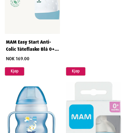
MAM Easy Start Anti-
Colic Tåteflaske Blå 0+
260 ml
NOK 169.00
Kjøp
Kjøp