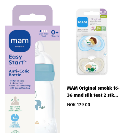
MAM Original smokk 16-
36 mnd silk teat 2 stk
blå
NOK 129.00