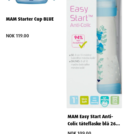
MAM Starter Cup BLUE
NOK 119.00
MAM Easy Start Anti-
Colic tåteflaske blå 260
ml
NOK 109.00