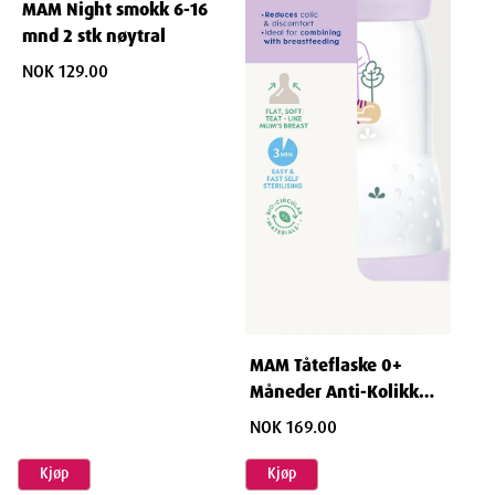
MAM Night smokk 6-16
Egenskaper
mnd 2 stk nøytral
NOK 129.00
Navn:
Mam tåteflaske anti-kolikk 260ml 0+ mnd 1 stk
Varenummer:
886307
Leverandør:
Bonaventura Sales AS
Ingredienser
MAM Tåteflaske 0+
Flaska/lock/skruvring:Polypropen(PP) Ventil/dinapp: Silikon
Måneder Anti-Kolikk
260ml 1 stk
NOK 169.00
Kjøp
Kjøp