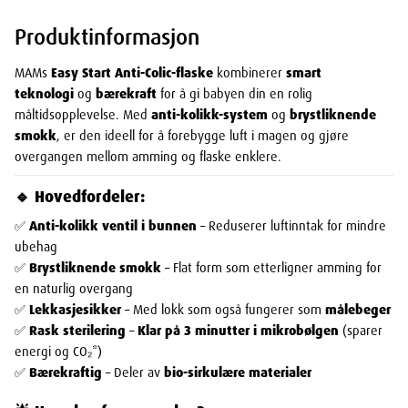
Produktinformasjon
MAMs
Easy Start Anti-Colic-flaske
kombinerer
smart
teknologi
og
bærekraft
for å gi babyen din en rolig
måltidsopplevelse. Med
anti-kolikk-system
og
brystliknende
smokk
, er den ideell for å forebygge luft i magen og gjøre
overgangen mellom amming og flaske enklere.
🔹 Hovedfordeler:
✅
Anti-kolikk ventil i bunnen
– Reduserer luftinntak for mindre
ubehag
✅
Brystliknende smokk
– Flat form som etterligner amming for
en naturlig overgang
✅
Lekkasjesikker
– Med lokk som også fungerer som
målebeger
✅
Rask sterilering
–
Klar på 3 minutter i mikrobølgen
(sparer
energi og CO₂*)
✅
Bærekraftig
– Deler av
bio-sirkulære materialer