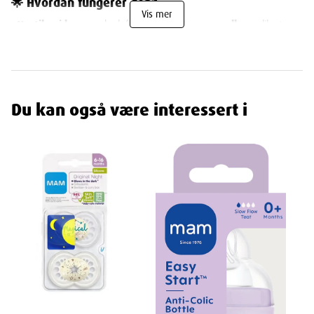
🌟 Hvordan fungerer den?
Vis mer
•
Ventilen i bunnen
lar luft strømme
utenom melken
, slik at
baby unngår luftbobler
•
Smokkens unike form
hjelper baby med å suge naturlig, likt
ved amming
•
Ergonomisk design
– Enkel å holde for både baby og forelder
Du kan også være interessert i
🌱 Miljøvennlig innovasjon:
•
Steriliseres raskt og energieffektivt
•
Skjold, lokk og steriliseringsboks
laget av
biosirkulært
materiale
(ISCC PLUS-sertifisert)
Perfekt for:
🔹 Babyer som sliter med
kolikk eller luft i magen
🔹 Mødre som
kombinerer amming og flaske
🔹 Foreldre som ønsker et
trygt og miljøbevisst valg
Gi babyen en rolig og naturlig spiseopplevelse – og gjør en
forskjell for planeten!
🌍🍼