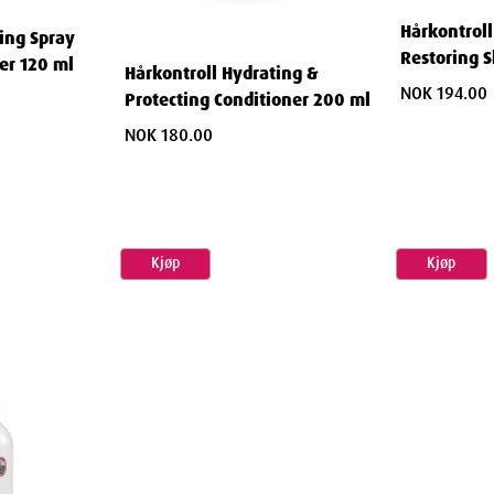
Hårkontroll
ing Spray
Restoring 
er 120 ml
Hårkontroll Hydrating &
0ml
NOK 194.00
Protecting Conditioner 200 ml
NOK 180.00
Kjøp
Kjøp
royl Methyl Isethionate, Parfum, Sodium
de, Camellia Sinensis Leaf Extract, Medicago
oside, Melilotus Officinalis Extract, Glycine,
Aspartic Acid, Arginine, Histidine,
reonine, Valine, PCA, Ethyl-Hexylglycerin,
, Propylene Glycol, Zinc Chloride, Alcohol,
isomethyl Ionone, Linalool, Coumarin.