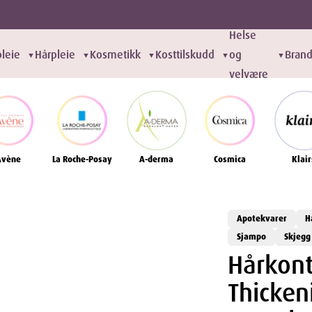
Helse
leie
Hårpleie
Kosmetikk
Kosttilskudd
og
Bran
▼
▼
▼
▼
▼
velvære
Avène
La Roche-Posay
A-derma
Cosmica
Klair
Apotekvarer
H
Sjampo
Skjegg
Hårkont
Thicke