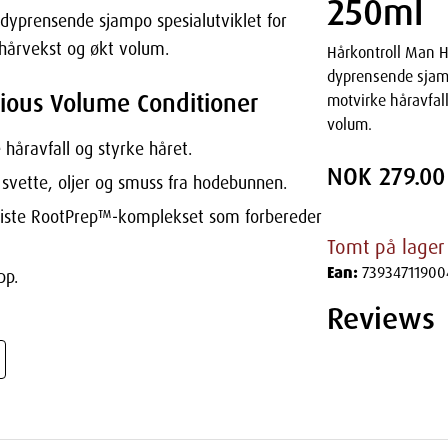
250ml
dyprensende sjampo spesialutviklet for
 hårvekst og økt volum.
Hårkontroll Man H
dyprensende sjamp
xious Volume Conditioner
motvirke håravfall
volum.
 håravfall og styrke håret.
NOK 279.00
t svette, oljer og smuss fra hodebunnen.
eviste RootPrep™-komplekset som forbereder
Tomt på lager
Ean:
73934711900
pp.
Reviews
i vått hår.
n for å aktivere RootPrep™-komplekset.