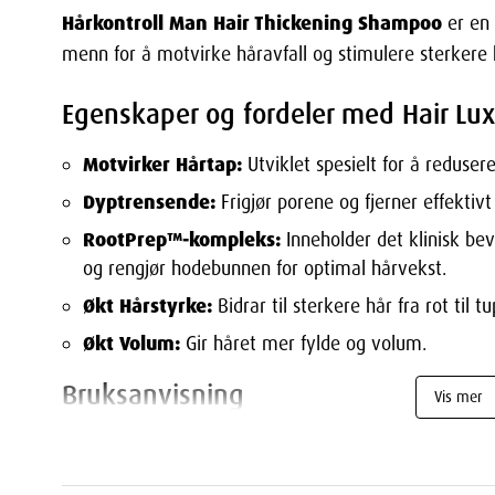
Hårkontroll Man Hair Thickening Shampoo
er en 
menn for å motvirke håravfall og stimulere sterkere
Egenskaper og fordeler med Hair Lu
Motvirker Hårtap:
Utviklet spesielt for å redusere
Dyptrensende:
Frigjør porene og fjerner effektiv
RootPrep™-kompleks:
Inneholder det klinisk b
og rengjør hodebunnen for optimal hårvekst.
Økt Hårstyrke:
Bidrar til sterkere hår fra rot til tu
Økt Volum:
Gir håret mer fylde og volum.
Bruksanvisning
Vis mer
Påfør Sjampo:
Påfør en passende mengde sjampo 
Masser:
Masser sjampoen grundig inn i hodebunne