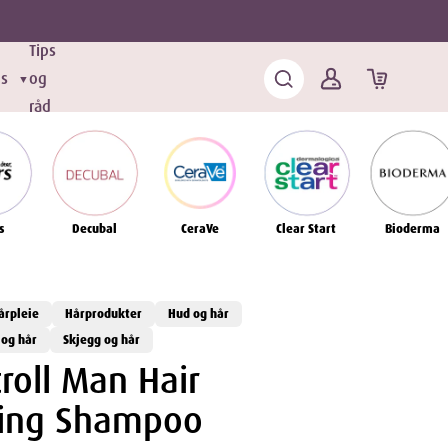
Tips
ds
og
▼
råd
s
Decubal
CeraVe
Clear Start
Bioderma
årpleie
Hårprodukter
Hud og hår
 og hår
Skjegg og hår
roll Man Hair
ning Shampoo