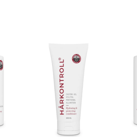
all sjampo er fjernet.
stra rensende effekt.
lig.
troll Man Intensive Hair Serum og
 av en 3-trinns behandling i minst 12 uker
t inn i hodebunnen for å stimulere
fekt for menn som ønsker å motvirke
iverende formulering, gir denne sjampoen
fyldig.