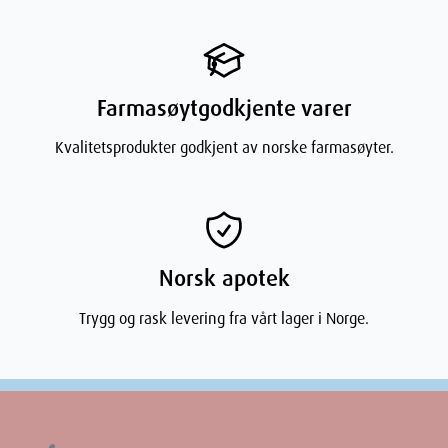
Benzoate.
Farmasøytgodkjente varer
Dimensjoner
Kvalitetsprodukter godkjent av norske farmasøyter.
Width
4.7
cm
Height
4.7
cm
Norsk apotek
Trygg og rask levering fra vårt lager i Norge.
Depth
10.5
cm
Weight
84
g