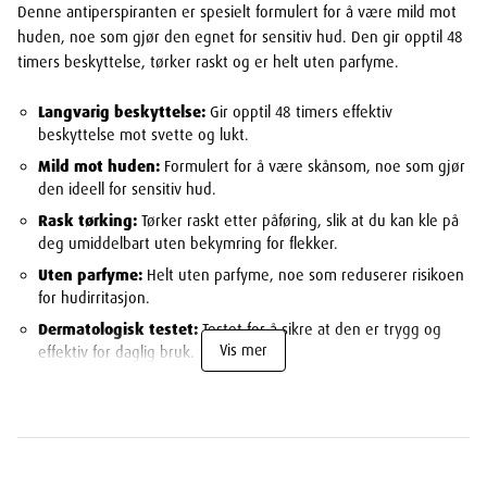
Denne antiperspiranten er spesielt formulert for å være mild mot
huden, noe som gjør den egnet for sensitiv hud. Den gir opptil 48
timers beskyttelse, tørker raskt og er helt uten parfyme.
Langvarig beskyttelse:
Gir opptil 48 timers effektiv
beskyttelse mot svette og lukt.
Mild mot huden:
Formulert for å være skånsom, noe som gjør
den ideell for sensitiv hud.
Rask tørking:
Tørker raskt etter påføring, slik at du kan kle på
deg umiddelbart uten bekymring for flekker.
Uten parfyme:
Helt uten parfyme, noe som reduserer risikoen
for hudirritasjon.
Dermatologisk testet:
Testet for å sikre at den er trygg og
Vis mer
effektiv for daglig bruk.
Bruksområder
Cosmica Original Uparfymert og Effektiv
er ideell for personer
som ønsker en pålitelig og langvarig beskyttelse mot svette og
lukt uten å bekymre seg for hudirritasjoner. Den er spesielt egnet