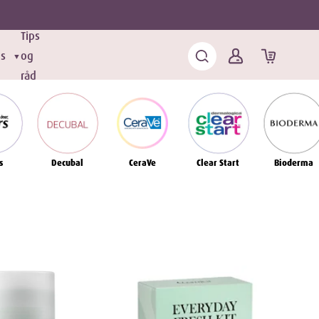
Tips
ds
og
▼
råd
s
Decubal
CeraVe
Clear Start
Bioderma