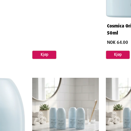
Cosmica Or
50ml
NOK 64.00
Kjøp
Kjøp