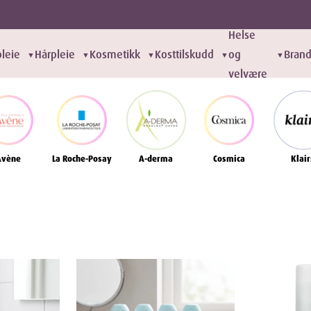
Helse
leie
Hårpleie
Kosmetikk
Kosttilskudd
og
Bran
▼
▼
▼
▼
▼
velvære
Avène
La Roche-Posay
A-derma
Cosmica
Klair