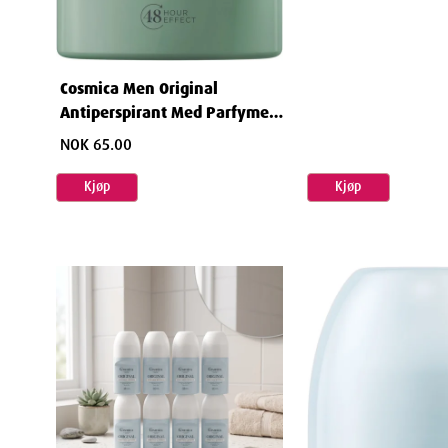
Cosmica Men Original
Antiperspirant Med Parfyme
50 ml
NOK 65.00
Kjøp
Kjøp