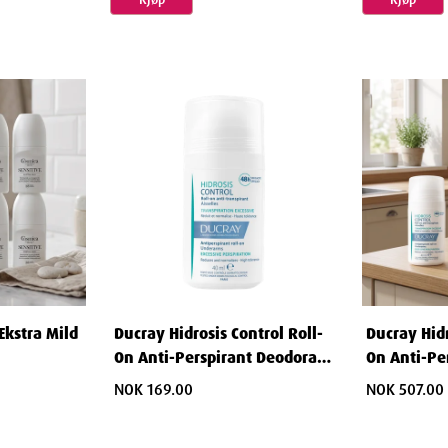
Ekstra Mild
Ducray Hidrosis Control Roll-
Ducray Hidr
On Anti-Perspirant Deodorant
On Anti-Pe
40 ml
40 ml
NOK 169.00
NOK 507.00