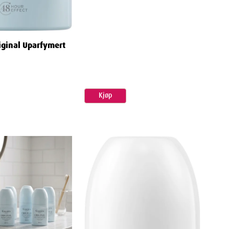
iginal Uparfymert
Kjøp