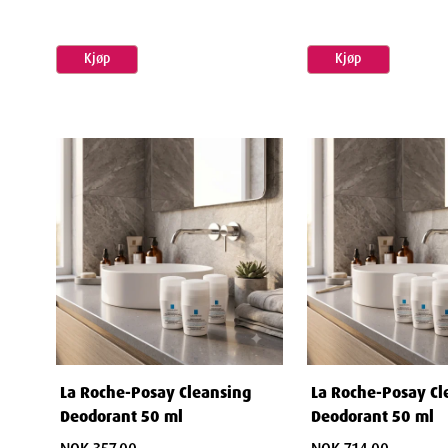
Kjøp
Kjøp
La Roche-Posay Cleansing
La Roche-Posay Cl
Deodorant 50 ml
Deodorant 50 ml