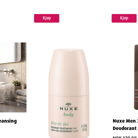
Kjøp
Kjøp
eansing
Nuxe Men 2
Deodorant