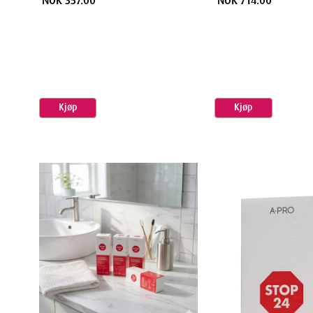
NOK 357.00
NOK 714.00
Kjøp
Kjøp