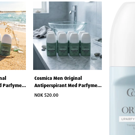
nal
Cosmica Men Original
d Parfyme
Antiperspirant Med Parfyme
50 ml
NOK 520.00