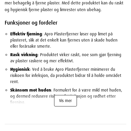
mer behagelig å fjerne plaster. Med dette produktet kan du raskt
og hygienisk fjerne plaster og limrester uten ubehag.
Funksjoner og fordeler
Effektiv fjerning
: Apro Plasterfjerner løser opp limet på
plasteret, slik at det enkelt kan fjernes uten å skade huden
eller forårsake smerte.
Rask virkning
: Produktet virker raskt, noe som gjør fjerning
av plaster raskere og mer effektivt.
Hygienisk
: Ved å bruke Apro Plasterfjerner minimerer du
risikoen for infeksjon, da produktet bidrar til å holde området
rent.
Skånsom mot huden
: Formulert for å være mild mot huden,
og dermed redusere risikoen for irritasjon og rødhet etter
Vis mer
fjerning.
Spesifikasjoner
Innhold
: 100 ml