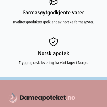
Dimensjoner
Farmasøytgodkjente varer
Kvalitetsprodukter godkjent av norske farmasøyter.
Width
4.5
cm
Height
12.2
cm
Depth
4.5
cm
Norsk apotek
Weight
167
g
Trygg og rask levering fra vårt lager i Norge.