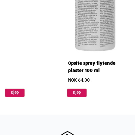
Fjerning av plaster fra sensitive hudområder
Fjerning av medisinske tape og bandasjer
Bruk for både barn og voksne
Apro Plasterfjerner gjør plasterfjerning til en smertefri opplevelse.
Med sin effektive og skånsomme formel, er den et essensielt
verktøy i enhver førstehjelpspakke eller medisinskap. Gjør fjerning
av plaster enklere og mer behagelig med Apro Plasterfjerner.
Opsite spray flytende
plaster 100 ml
Egenskaper
NOK 64.00
Navn
: Apro Plasterfjerner 100ml
Kjøp
Kjøp
Leverandør
:
Varenummer
: 825928