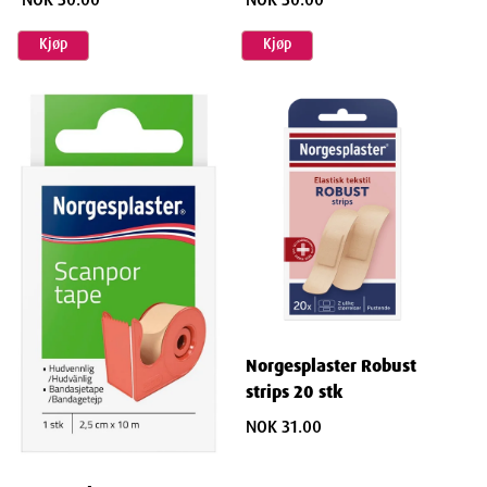
Width
5.5
cm
Kjøp
Kjøp
Height
3.5
cm
Depth
10
cm
Weight
13
g
Norgesplaster Robust
strips 20 stk
NOK 31.00