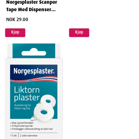
Norgesplaster Scanpor
Tape Med Dispenser
Beige 2,5 cm x 10 m
NOK 29.00
Kjøp
Kjøp