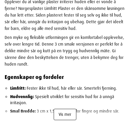
Opplever du at vanlige plaster irriterer huden eller er vonde å
fjerne? Norgesplaster Limfritt Plaster er den skånsomme løsningen
du har lett etter. Siden plasteret fester til seg selv og ikke til hud,
sår eller hår, unngår du irritasjon og ubehag. Dette gjør det ideelt
for barn, eldre og alle med sensitiv hud.
Den myke og fleksible utformingen gir en komfortabel opplevelse,
selv over lengre tid. Denne 3 cm smale versjonen er perfekt for å
dekke mindre sår og kutt på en trygg og hudvennlig måte. Gi
sårene dine den beskyttelsen de trenger, uten å bekymre deg for
huden rundt.
Egenskaper og fordeler
Limfritt:
Fester ikke til hud, hår eller sår. Smertefri fjerning.
Hudvennlig:
Spesielt utviklet for sensitiv hud for å unngå
irritasjon.
Smal Bredde:
3 cm x 1,5 m, perfekt for fingre og mindre sår.
Vis mer
Komfortabelt:
Mykt og fleksibelt materiale.