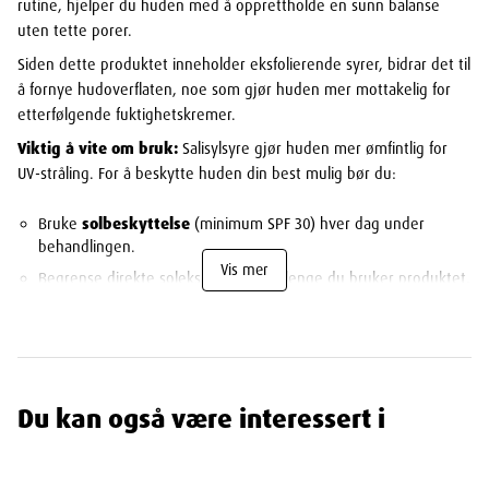
rutine, hjelper du huden med å opprettholde en sunn balanse
uten tette porer.
Siden dette produktet inneholder eksfolierende syrer, bidrar det til
å fornye hudoverflaten, noe som gjør huden mer mottakelig for
etterfølgende fuktighetskremer.
Viktig å vite om bruk:
Salisylsyre gjør huden mer ømfintlig for
UV-stråling. For å beskytte huden din best mulig bør du:
Bruke
solbeskyttelse
(minimum SPF 30) hver dag under
behandlingen.
Vis mer
Begrense direkte soleksponering så lenge du bruker produktet,
og i én uke etterpå.
Nøkkelfordeler:
BHA-syre (Salisylsyre):
Den gylne standarden for behandling
Du kan også være interessert i
av uren hud.
Klinisk dokumentert:
Utviklet spesielt for nordisk
problemhud.