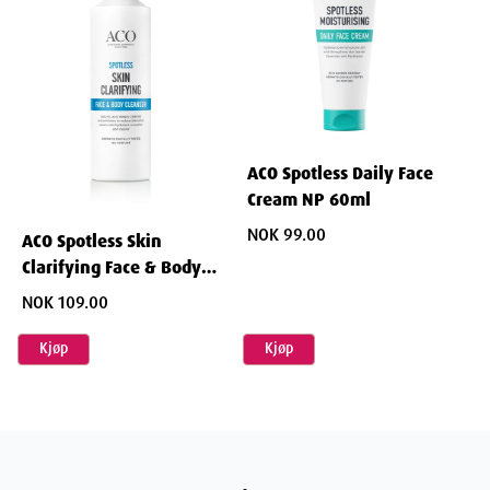
ACO Spotless Daily Face
Cream NP 60ml
NOK 99.00
ACO Spotless Skin
Clarifying Face & Body
Cleanser 200 ml
NOK 109.00
Kjøp
Kjøp