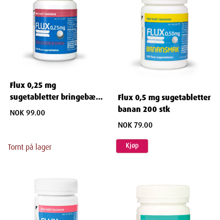
Flux 0,25 mg
sugetabletter bringebær
Flux 0,5 mg sugetabletter
200 stk
banan 200 stk
NOK 99.00
NOK 79.00
Kjøp
Tomt på lager