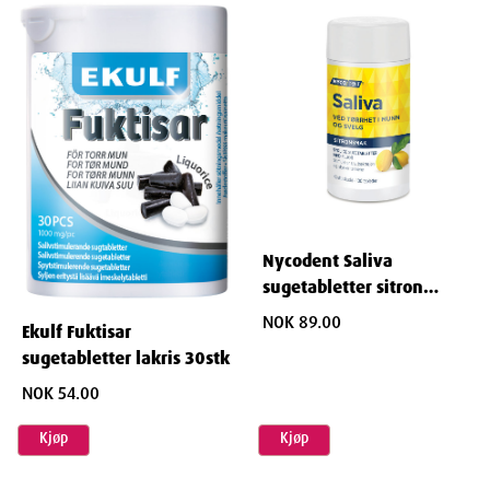
Nycodent Saliva
sugetabletter sitron
100stk
NOK 89.00
Ekulf Fuktisar
sugetabletter lakris 30stk
NOK 54.00
Kjøp
Kjøp