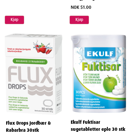
32stk
NOK 51.00
Kjøp
Kjøp
Ekulf Fuktisar
Flux Drops Jordbær &
sugetabletter eple 30 stk
Rabarbra 30stk