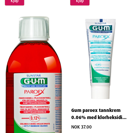
Kjøp
Kjøp
Gum paroex tannkrem
0.06% med klorheksidin
75 ml
NOK 37.00