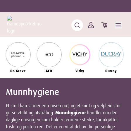
Dr. Greve
ACO
Vichy
Ducray
Munnhygiene
Et smil kan si mer enn tusen ord, og et sunt og velpleid smil
gir selvtillit og utstråling.
Munnhygiene
handler om den
daglige omsorgen som holder tennene sterke, tannkjøttet
friskt og pusten ren. Det er en vital del av din personlige