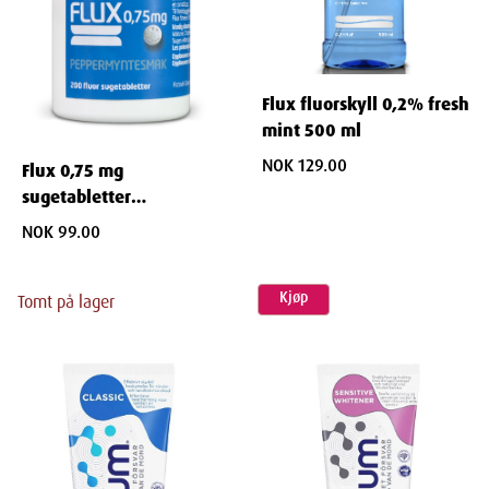
Flux fluorskyll 0,2% fresh
mint 500 ml
NOK 129.00
Flux 0,75 mg
sugetabletter
peppermyntesmak 200
NOK 99.00
stk
Kjøp
Tomt på lager