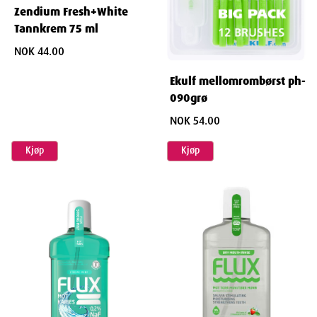
Zendium Fresh+White
Tannkrem 75 ml
NOK 44.00
Ekulf mellomrombørst ph-
090grø
NOK 54.00
Kjøp
Kjøp