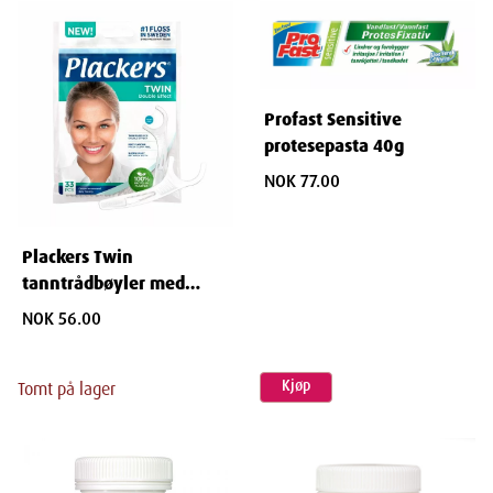
Profast Sensitive
protesepasta 40g
NOK 77.00
Plackers Twin
tanntrådbøyler med
tannstikke 33stk
NOK 56.00
Kjøp
Tomt på lager