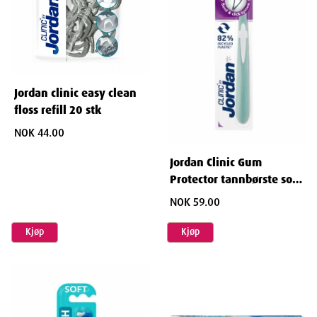
Jordan clinic easy clean
floss refill 20 stk
NOK 44.00
Jordan Clinic Gum
Protector tannbørste soft
1stk
NOK 59.00
Kjøp
Kjøp