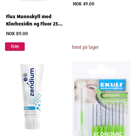
NOK 49.00
Flux Munnskyll med
Klorhexidin og Fluor 250
ml
NOK 89.00
Kjøp
Tomt på lager