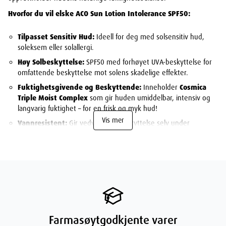
Hvorfor du vil elske ACO Sun Lotion Intolerance SPF50:
Tilpasset Sensitiv Hud:
Ideell for deg med solsensitiv hud,
soleksem eller solallergi.
Høy Solbeskyttelse:
SPF50 med forhøyet UVA-beskyttelse for
omfattende beskyttelse mot solens skadelige effekter.
Fuktighetsgivende og Beskyttende:
Inneholder
Cosmica
Triple Moist Complex
som gir huden umiddelbar, intensiv og
langvarig fuktighet – for en frisk og myk hud!
Vis mer
Vannresistent:
Gir vedvarende beskyttelse selv under
svømming eller svette, ekstra vannresistent i opptil 80 minutter
etter vannkontakt.
Uparfymert Formel:
Helt fri for parfyme, alkohol og
fargestoffer for å minimere risikoen for irritasjon.
Dermatologisk Testet:
Sikrer trygghet og effektivitet for din
hud.
Optimal solbeskyttelse for en trygg opplevelse:
Kremen
Farmasøytgodkjente varer
beskytter mot UVA- og UVB-stråler, forebygger solbrenthet,