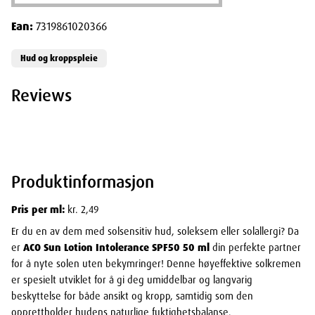
Ean:
7319861020366
Hud og kroppspleie
Reviews
Produktinformasjon
Pris per ml:
kr. 2,49
Er du en av dem med solsensitiv hud, soleksem eller solallergi? Da
er
ACO Sun Lotion Intolerance SPF50 50 ml
din perfekte partner
for å nyte solen uten bekymringer! Denne høyeffektive solkremen
er spesielt utviklet for å gi deg umiddelbar og langvarig
beskyttelse for både ansikt og kropp, samtidig som den
opprettholder hudens naturlige fuktighetsbalanse.