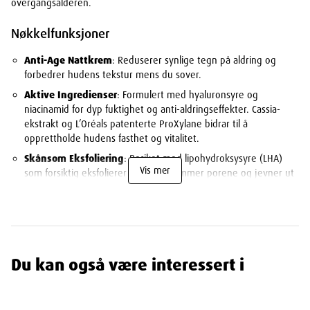
overgangsalderen.
Nøkkelfunksjoner
Anti-Age Nattkrem
: Reduserer synlige tegn på aldring og
forbedrer hudens tekstur mens du sover.
Aktive Ingredienser
: Formulert med hyaluronsyre og
niacinamid for dyp fuktighet og anti-aldringseffekter. Cassia-
ekstrakt og L’Oréals patenterte ProXylane bidrar til å
opprettholde hudens fasthet og vitalitet.
Skånsom Eksfoliering
: Beriket med lipohydroksysyre (LHA)
Vis mer
som forsiktig eksfolierer huden, strammer porene og jevner ut
hudtonen.
Redefinerer Ansiktskonturer
: Hjelper med å gjenopprette
hudens fylde og redefinere ansiktskonturene for et mer
ungdommelig utseende.
Kjølende Effekt
: Gir en umiddelbart forfriskende følelse ved
Du kan også være interessert i
påføring, perfekt for avslapning før du legger deg.
Velegnet til Sensitiv Hud
: Hypoallergen og dermatologisk
testet for å være skånsom mot sensitiv hud.