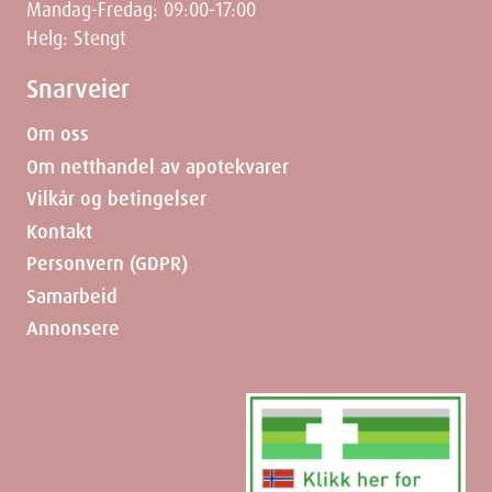
Mandag-Fredag: 09:00-17:00
Helg: Stengt
Dimensjoner
Snarveier
Width
6.9
cm
Om oss
Om netthandel av apotekvarer
Height
5.5
cm
Vilkår og betingelser
Kontakt
Depth
6.9
cm
Personvern (GDPR)
Samarbeid
Weight
177
g
Annonsere